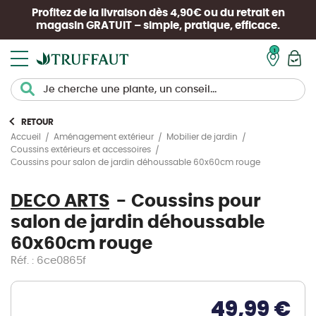
Profitez de la livraison dès 4,90€ ou du retrait en
magasin
GRATUIT
– simple, pratique, efficace.
Mon pan
RETOUR
Accueil
Aménagement extérieur
Mobilier de jardin
Coussins extérieurs et accessoires
Coussins pour salon de jardin déhoussable 60x60cm rouge
DECO ARTS
Coussins pour
salon de jardin déhoussable
60x60cm rouge
Réf. : 6ce0865f
49,99 €