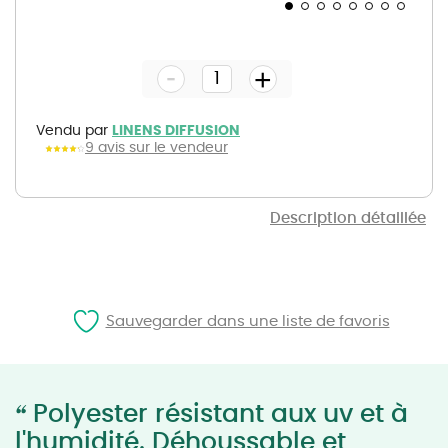
Skip
to
the
-
beginning
+
of
the
images
gallery
Vendu par
LINENS DIFFUSION
9 avis sur le vendeur
Description détaillée
Sauvegarder dans une liste de favoris
“
Polyester résistant aux uv et à
l'humidité. Déhoussable et