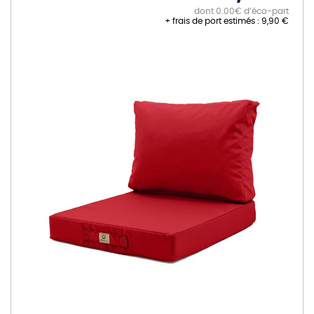
dont 0.00€ d’éco-part
+ frais de port estimés :
9,90 €
Skip
to
the
end
of
the
images
gallery