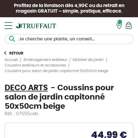
Profitez de la livraison dès 4,90€ ou du retrait en
magasin
GRATUIT
– simple, pratique, efficace.
Mon pan
RETOUR
Accueil
Aménagement extérieur
Mobilier de jardin
Coussins extérieurs et accessoires
Coussins pour salon de jardin capitonné 50x50cm beige
DECO ARTS
Coussins pour
salon de jardin capitonné
50x50cm beige
Réf. : 07555ceb
44,99 €