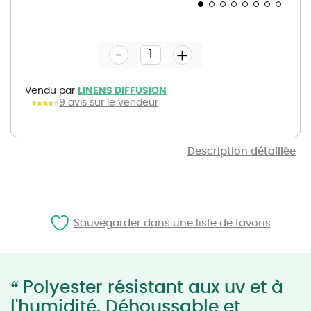
Skip
to
the
-
beginning
+
of
the
images
gallery
Vendu par
LINENS DIFFUSION
9 avis sur le vendeur
Description détaillée
Sauvegarder dans une liste de favoris
“
Polyester résistant aux uv et à
l'humidité. Déhoussable et