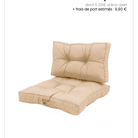
dont 0.00€ d’éco-part
+ frais de port estimés :
9,90 €
Skip
to
the
end
of
the
images
gallery