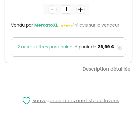
the
-
beginning
+
of
the
images
gallery
Vendu par
MercatoXL
141 avis sur le vendeur
26,99 €
2 autres offres partenaires
à partir de
Description détaillée
Sauvegarder dans une liste de favoris