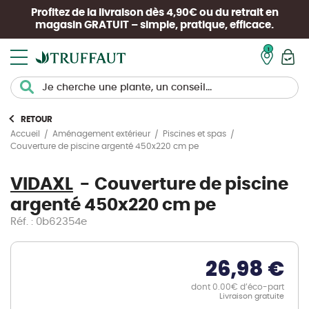
Profitez de la livraison dès 4,90€ ou du retrait en
magasin
GRATUIT
– simple, pratique, efficace.
Mon pan
RETOUR
Accueil
Aménagement extérieur
Piscines et spas
Couverture de piscine argenté 450x220 cm pe
VIDAXL
Couverture de piscine
argenté 450x220 cm pe
Réf. : 0b62354e
26,98 €
dont 0.00€ d’éco-part
Livraison gratuite