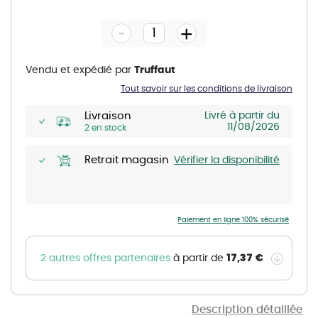
to
the
-
beginning
+
of
the
images
gallery
Vendu et expédié par
Truffaut
Tout savoir sur les conditions de livraison
Livraison
Livré à partir du
11/08/2026
2 en stock
Retrait magasin
Vérifier la disponibilité
Paiement en ligne 100% sécurisé
17,37 €
2 autres offres partenaires
à partir de
Description détaillée