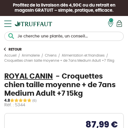
Profitez de la livraison dès 4,90€ ou du retrait en
magasin
GRATUIT
– simple, pratique, efficace.
Mon pan
RETOUR
Accueil
Animalerie
Chiens
Alimentation et friandises
Croquettes chien taille moyenne + de 7ans Medium Adult +7 15kg
ROYAL CANIN
Croquettes
chien taille moyenne + de 7ans
Medium Adult +7 15kg
4.8
(6)
Réf. : 5344
87,99 €