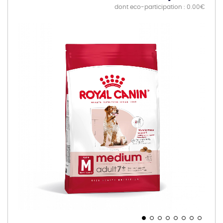
dont eco-participation : 0.00€
Skip
to
the
end
of
the
images
gallery