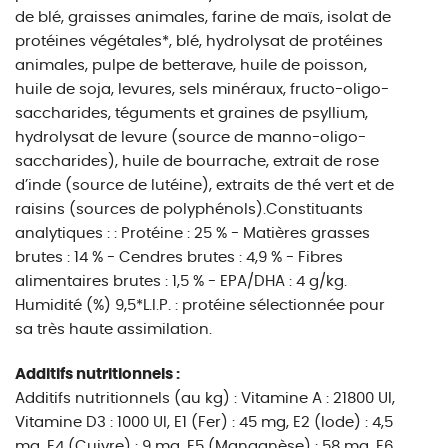
de blé, graisses animales, farine de maïs, isolat de
protéines végétales*, blé, hydrolysat de protéines
animales, pulpe de betterave, huile de poisson,
huile de soja, levures, sels minéraux, fructo-oligo-
saccharides, téguments et graines de psyllium,
hydrolysat de levure (source de manno-oligo-
saccharides), huile de bourrache, extrait de rose
d’inde (source de lutéine), extraits de thé vert et de
raisins (sources de polyphénols).Constituants
analytiques : : Protéine : 25 % - Matières grasses
brutes : 14 % - Cendres brutes : 4,9 % - Fibres
alimentaires brutes : 1,5 % - EPA/DHA : 4 g/kg.
Humidité (%) 9,5*L.I.P. : protéine sélectionnée pour
sa très haute assimilation.
Additifs nutritionnels :
Additifs nutritionnels (au kg) : Vitamine A : 21800 UI,
Vitamine D3 : 1000 UI, E1 (Fer) : 45 mg, E2 (Iode) : 4,5
mg, E4 (Cuivre) : 9 mg, E5 (Manganèse) : 58 mg, E6