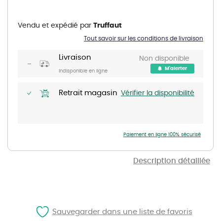
Skip
to
the
Vendu et expédié par
Truffaut
beginning
of
Tout savoir sur les conditions de livraison
the
images
gallery
Livraison
Non disponible
M'alerter
Indisponible en ligne
Retrait magasin
Vérifier la disponibilité
Paiement en ligne 100% sécurisé
Description détaillée
Sauvegarder dans une liste de favoris