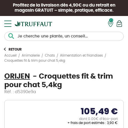
Profitez de la livraison dès 4,90€ ou du retrait en
magasin
GRATUIT
– simple, pratique, efficace.
Mon pan
RETOUR
Accueil
Animalerie
Chats
Alimentation et friandises
Croquettes fit & trim pour chat 5,4kg
ORIJEN
Croquettes fit & trim
pour chat 5,4kg
Réf. : d5390e9a
105,49 €
dont 0.00€ d’éco-part
+ frais de port estimés :
3,90 €