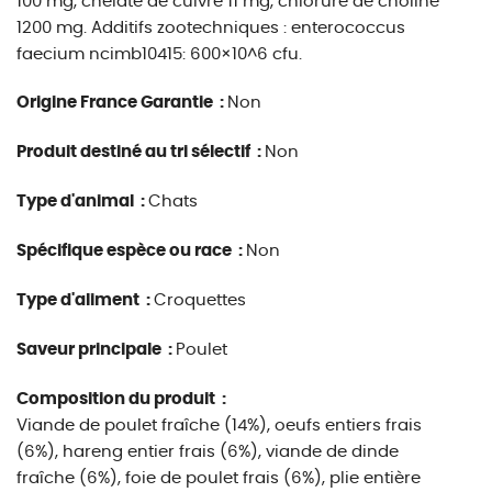
100 mg, chélate de cuivre 11 mg, chlorure de choline
1200 mg. Additifs zootechniques : enterococcus
faecium ncimb10415: 600×10^6 cfu.
Origine France Garantie :
Non
Produit destiné au tri sélectif :
Non
Type d'animal :
Chats
Spécifique espèce ou race :
Non
Type d'aliment :
Croquettes
Saveur principale :
Poulet
Composition du produit :
Viande de poulet fraîche (14%), oeufs entiers frais
(6%), hareng entier frais (6%), viande de dinde
fraîche (6%), foie de poulet frais (6%), plie entière