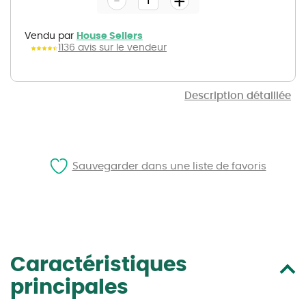
+
of
the
images
gallery
Vendu par
House Sellers
1136 avis sur le vendeur
Description détaillée
Sauvegarder dans une liste de favoris
Caractéristiques
principales