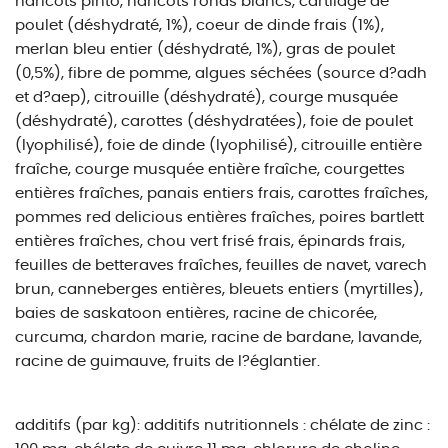
haricots pinto, haricots ronds blancs, cartilage de
poulet (déshydraté, 1%), coeur de dinde frais (1%),
merlan bleu entier (déshydraté, 1%), gras de poulet
(0,5%), fibre de pomme, algues séchées (source d?adh
et d?aep), citrouille (déshydraté), courge musquée
(déshydraté), carottes (déshydratées), foie de poulet
(lyophilisé), foie de dinde (lyophilisé), citrouille entière
fraîche, courge musquée entière fraîche, courgettes
entières fraîches, panais entiers frais, carottes fraîches,
pommes red delicious entières fraîches, poires bartlett
entières fraîches, chou vert frisé frais, épinards frais,
feuilles de betteraves fraîches, feuilles de navet, varech
brun, canneberges entières, bleuets entiers (myrtilles),
baies de saskatoon entières, racine de chicorée,
curcuma, chardon marie, racine de bardane, lavande,
racine de guimauve, fruits de l?églantier.
additifs (par kg): additifs nutritionnels : chélate de zinc :