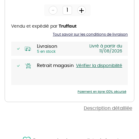
the
-
beginning
+
of
the
images
gallery
Vendu et expédié par
Truffaut
Tout savoir sur les conditions de livraison
Livraison
Livré à partir du
11/08/2026
5 en stock
Retrait magasin
Vérifier la disponibilité
Paiement en ligne 100% sécurisé
Description détaillée