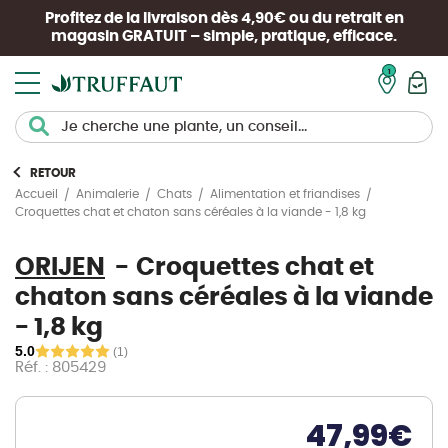
Profitez de la livraison dès 4,90€ ou du retrait en
magasin
GRATUIT
– simple, pratique, efficace.
Mon pan
RETOUR
Accueil
Animalerie
Chats
Alimentation et friandises
Croquettes chat et chaton sans céréales à la viande - 1,8 kg
ORIJEN
Croquettes chat et
chaton sans céréales à la viande
- 1,8 kg
5.0
(1)
Réf. : 805429
47,99
€