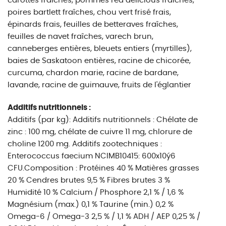
carottes fraîches, pommes red delicious fraîches,
poires bartlett fraîches, chou vert frisé frais,
épinards frais, feuilles de betteraves fraîches,
feuilles de navet fraîches, varech brun,
canneberges entières, bleuets entiers (myrtilles),
baies de Saskatoon entières, racine de chicorée,
curcuma, chardon marie, racine de bardane,
lavande, racine de guimauve, fruits de l'églantier
Additifs nutritionnels :
Additifs (par kg): Additifs nutritionnels : Chélate de
zinc : 100 mg, chélate de cuivre 11 mg, chlorure de
choline 1200 mg. Additifs zootechniques :
Enterococcus faecium NCIMB10415: 600x10ý6
CFU.Composition : Protéines 40 % Matières grasses
20 % Cendres brutes 9,5 % Fibres brutes 3 %
Humidité 10 % Calcium / Phosphore 2,1 % / 1,6 %
Magnésium (max.) 0,1 % Taurine (min.) 0,2 %
Omega-6 / Omega-3 2,5 % / 1,1 % ADH / AEP 0,25 % /