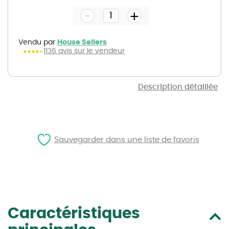
the
-
beginning
+
of
the
images
gallery
Vendu par
House Sellers
1136 avis sur le vendeur
Description détaillée
Sauvegarder dans une liste de favoris
Caractéristiques