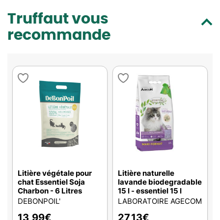
Truffaut vous
recommande
Litière végétale pour
Litière naturelle
chat Essentiel Soja
lavande biodegradable
Charbon - 6 Litres
15 l - essentiel 15 l
DEBONPOIL'
LABORATOIRE AGECOM
13,99
€
27,13
€