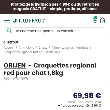
Profitez de la livraison dès 4,90€ ou du retrait en
magasin
GRATUIT
– simple, pratique, efficace.
Mon pan
RETOUR
Accueil
Animalerie
Chats
Alimentation et friandises
Croquettes regional red pour chat 1,8kg
ORIJEN
Croquettes regional
red pour chat 1,8kg
Réf. : e7d1897a
69,98 €
dont 0.00€ d’éco-part
+ frais de port estimés :
3,90 €