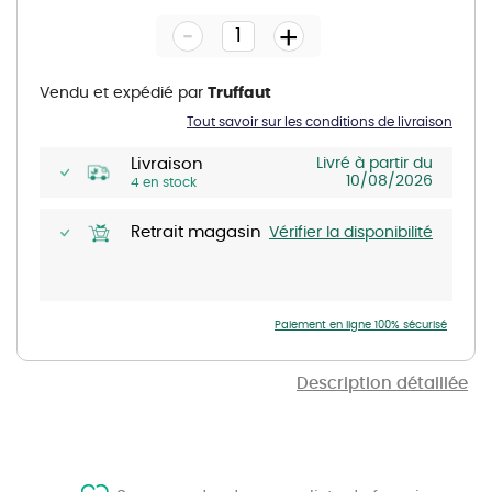
the
-
beginning
+
of
the
images
gallery
Vendu et expédié par
Truffaut
Tout savoir sur les conditions de livraison
Livraison
Livré à partir du
10/08/2026
4 en stock
Retrait magasin
Vérifier la disponibilité
Paiement en ligne 100% sécurisé
Description détaillée