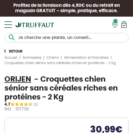
Profitez de la livraison dès 4,90€ ou du retrait en
magasin
GRATUIT
– simple, pratique, efficace.
Mon pan
RETOUR
Accueil
Animalerie
Chiens
Alimentation et friandises
Croquettes chien sénior sans céréales riches en protéines - 2 Kg
ORIJEN
Croquettes chien
sénior sans céréales riches en
protéines - 2 Kg
4.7
(3)
Réf. : 811758
30,99
€