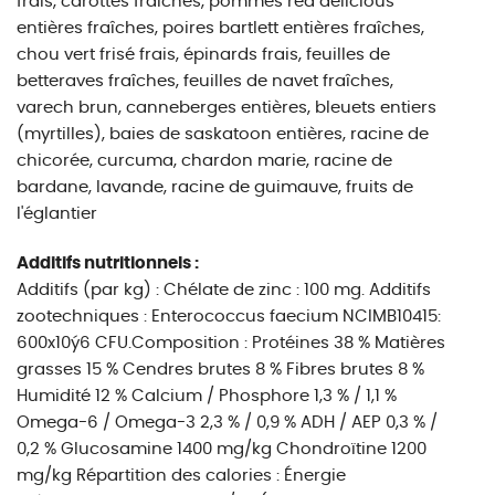
frais, carottes fraîches, pommes red delicious
entières fraîches, poires bartlett entières fraîches,
chou vert frisé frais, épinards frais, feuilles de
betteraves fraîches, feuilles de navet fraîches,
varech brun, canneberges entières, bleuets entiers
(myrtilles), baies de saskatoon entières, racine de
chicorée, curcuma, chardon marie, racine de
bardane, lavande, racine de guimauve, fruits de
l'églantier
Additifs nutritionnels :
Additifs (par kg) : Chélate de zinc : 100 mg. Additifs
zootechniques : Enterococcus faecium NCIMB10415:
600x10ý6 CFU.Composition : Protéines 38 % Matières
grasses 15 % Cendres brutes 8 % Fibres brutes 8 %
Humidité 12 % Calcium / Phosphore 1,3 % / 1,1 %
Omega-6 / Omega-3 2,3 % / 0,9 % ADH / AEP 0,3 % /
0,2 % Glucosamine 1400 mg/kg Chondroïtine 1200
mg/kg Répartition des calories : Énergie