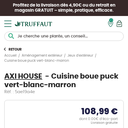
Profitez de la livraison dès 4,90€ ou du retrait en
magasin
GRATUIT
– simple, pratique, efficace.
Mon pan
RETOUR
Accueil
Aménagement extérieur
Jeux d'extérieur
Cuisine boue puck vert-blanc-marron
AXI HOUSE
Cuisine boue puck
vert-blanc-marron
Réf. : 5ae19a4e
108,99 €
dont 0.00€ d’éco-part
Livraison gratuite