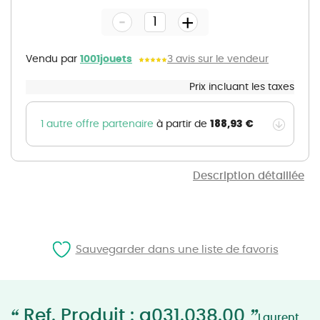
the
-
beginning
+
of
the
images
gallery
Vendu par
1001jouets
3 avis sur le vendeur
Prix incluant les taxes
188,93 €
1 autre offre partenaire
à partir de
Description détaillée
Sauvegarder dans une liste de favoris
“
”
Ref. Produit : a031.038.00
Laurent