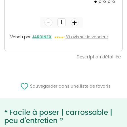
Skip
to
the
-
beginning
+
of
the
images
gallery
Vendu par
JARDINEX
33 avis sur le vendeur
Description détaillée
Sauvegarder dans une liste de favoris
“
Facile à poser | carrossable |
”
peu d'entretien