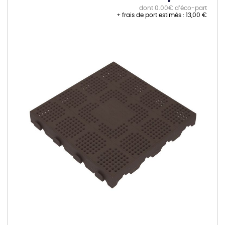
dont 0.00€ d’éco-part
+ frais de port estimés :
13,00 €
Skip
to
the
end
of
the
images
gallery