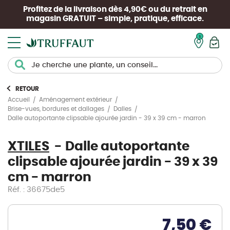
Profitez de la livraison dès 4,90€ ou du retrait en
magasin
GRATUIT
– simple, pratique, efficace.
Mon pan
RETOUR
Accueil
Aménagement extérieur
Brise-vues, bordures et dallages
Dalles
Dalle autoportante clipsable ajourée jardin - 39 x 39 cm - marron
XTILES
Dalle autoportante
clipsable ajourée jardin - 39 x 39
cm - marron
Réf. : 36675de5
7,50 €