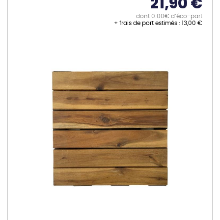
21,90 €
dont 0.00€ d’éco-part
+ frais de port estimés :
13,00 €
Skip
to
the
end
of
the
images
gallery