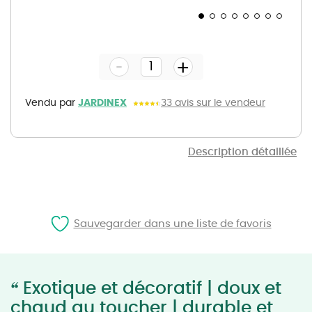
Skip
to
the
-
beginning
+
of
the
images
gallery
Vendu par
JARDINEX
33 avis sur le vendeur
Description détaillée
Sauvegarder dans une liste de favoris
“
Exotique et décoratif | doux et
chaud au toucher | durable et