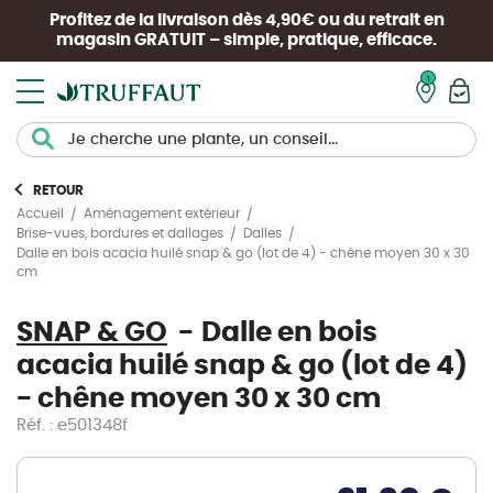
Profitez de la livraison dès 4,90€ ou du retrait en
magasin
GRATUIT
– simple, pratique, efficace.
Mon pan
RETOUR
Accueil
Aménagement extérieur
Brise-vues, bordures et dallages
Dalles
Dalle en bois acacia huilé snap & go (lot de 4) - chêne moyen 30 x 30
cm
SNAP & GO
Dalle en bois
acacia huilé snap & go (lot de 4)
- chêne moyen 30 x 30 cm
Réf. : e501348f