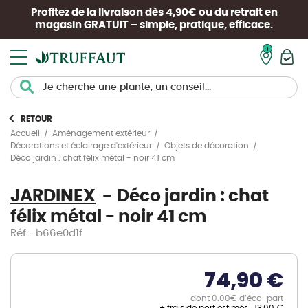
Profitez de la livraison dès 4,90€ ou du retrait en
magasin
GRATUIT
– simple, pratique, efficace.
Mon pan
RETOUR
Accueil
Aménagement extérieur
Décorations et éclairage d'extérieur
Objets de décoration
Déco jardin : chat félix métal - noir 41 cm
JARDINEX
Déco jardin : chat
félix métal - noir 41 cm
Réf. : b66e0d1f
74,90 €
dont 0.00€ d’éco-part