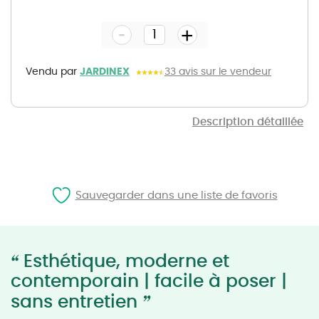
to
the
-
beginning
+
of
the
images
gallery
Vendu par
JARDINEX
33 avis sur le vendeur
Description détaillée
Sauvegarder dans une liste de favoris
“
Esthétique, moderne et
contemporain | facile à poser |
”
sans entretien