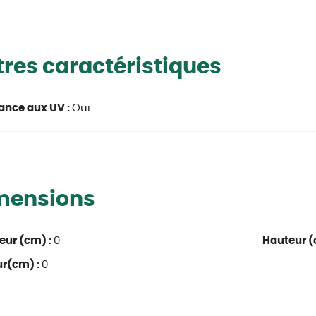
res caractéristiques
ance aux UV :
Oui
mensions
eur (cm) :
0
Hauteur (
ur(cm) :
0