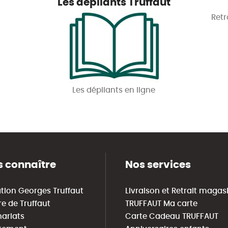
Les dépliants Truffaut
Retr
Les dépliants en ligne
 connaître
Nos services
tion Georges Truffaut
Livraison et Retrait magas
re de Truffaut
TRUFFAUT Ma carte
nariats
Carte Cadeau TRUFFAUT