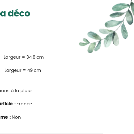
la déco
 - Largeur = 34,8 cm
) - Largeur = 49 cm
ions à la pluie.
rticle :
France
ême :
Non