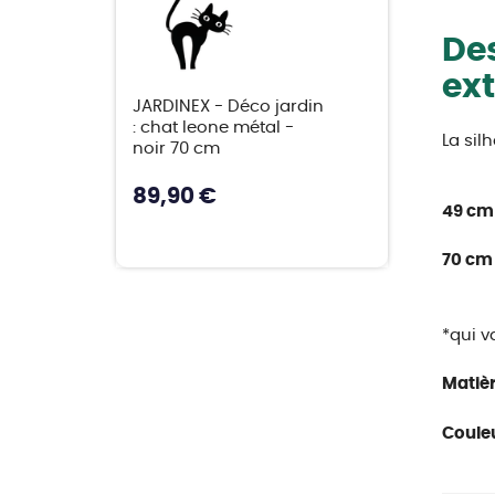
Des
ext
JARDINEX - Déco jardin
: chat leone métal -
La sil
noir 70 cm
89,90 €
49 cm
70 cm
*qui v
Matièr
Couleu