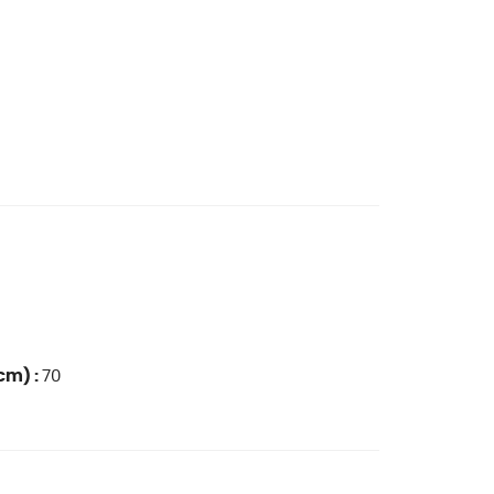
cm) :
70