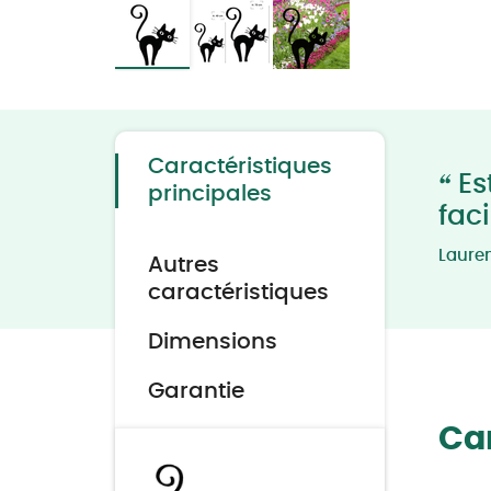
Skip
to
the
beginning
of
the
Caractéristiques
images
“
Es
gallery
principales
fac
Laure
Autres
caractéristiques
Dimensions
Garantie
Car