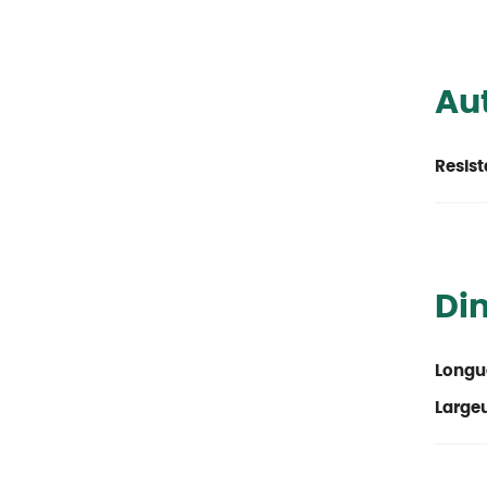
Aut
Resist
Di
Longu
Large