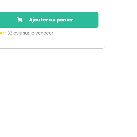
Nos marques de la nature
Découvrez nos marques
Ajouter au panier
Mon potager
Nos marques de la nature
33 avis sur le vendeur
Ventes éphémères de plantes