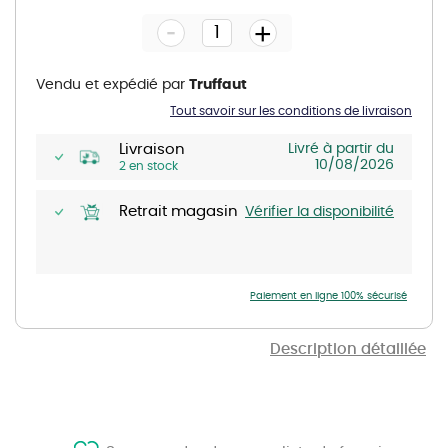
the
-
beginning
+
of
the
images
gallery
Vendu et expédié par
Truffaut
Tout savoir sur les conditions de livraison
Livraison
Livré à partir du
10/08/2026
2 en stock
Retrait magasin
Vérifier la disponibilité
Paiement en ligne 100% sécurisé
Description détaillée