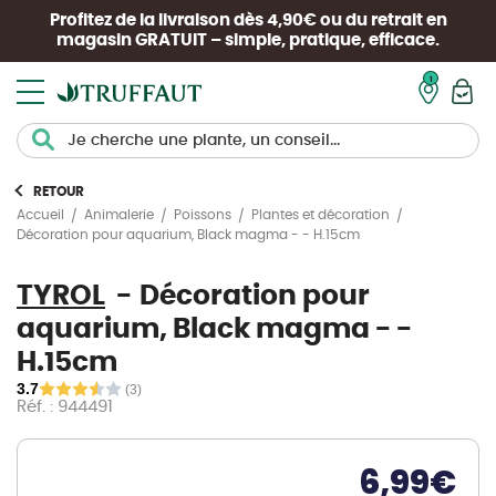
Profitez de la livraison dès 4,90€ ou du retrait en
magasin
GRATUIT
– simple, pratique, efficace.
Mon pan
RETOUR
Accueil
Animalerie
Poissons
Plantes et décoration
Décoration pour aquarium, Black magma - - H.15cm
TYROL
Décoration pour
aquarium, Black magma - -
H.15cm
3.7
(3)
Réf. : 944491
6,99
€