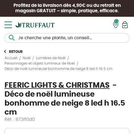
Profitez de la livraison dès 4,90€ ou du retrait en
magasin
GRATUIT
– simple, pratique, efficace.
Mon pan
RETOUR
Accueil
Noël
Lumières de Noël
Personnages et objets lumineux de Noël
Déco de noël lumineuse bonhomme de neige 8 led h 16.5 cm
FEERIC LIGHTS & CHRISTMAS
Déco de noël lumineuse
bonhomme de neige 8 led h 16.5
cm
Réf. : 873ff0d0