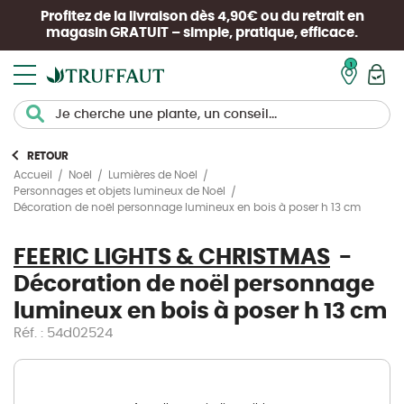
Profitez de la livraison dès 4,90€ ou du retrait en
magasin
GRATUIT
– simple, pratique, efficace.
Mon pan
RETOUR
Accueil
Noël
Lumières de Noël
Personnages et objets lumineux de Noël
Décoration de noël personnage lumineux en bois à poser h 13 cm
FEERIC LIGHTS & CHRISTMAS
Décoration de noël personnage
lumineux en bois à poser h 13 cm
Réf. : 54d02524