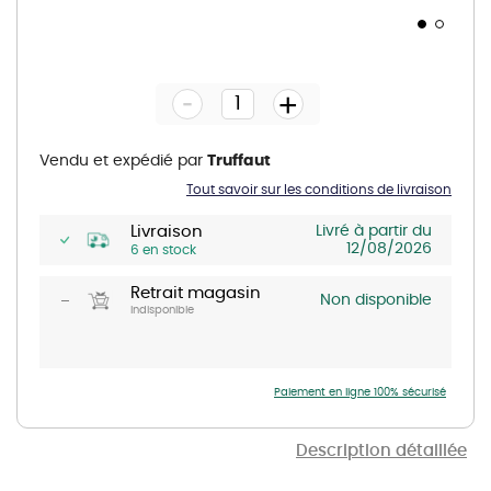
Skip
to
the
-
beginning
+
of
the
images
gallery
Vendu et expédié par
Truffaut
Tout savoir sur les conditions de livraison
Livraison
Livré à partir du
12/08/2026
6 en stock
Retrait magasin
Non disponible
Indisponible
Paiement en ligne 100% sécurisé
Description détaillée