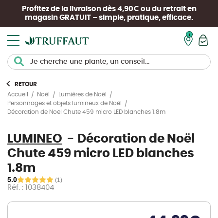
Profitez de la livraison dès 4,90€ ou du retrait en
magasin
GRATUIT
– simple, pratique, efficace.
Mon pan
RETOUR
Accueil
Noël
Lumières de Noël
Personnages et objets lumineux de Noël
Décoration de Noël Chute 459 micro LED blanches 1.8m
LUMINEO
Décoration de Noël
Chute 459 micro LED blanches
1.8m
5.0
(1)
Réf. : 1038404