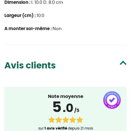
Dimension :
l. 10.0 D. 8.0 cm
Largeur (cm) :
10.0
A monter soi-même :
Non
Avis clients
Note moyenne
5
.0
/5
sur
1 avis vérifié
depuis 21 mois