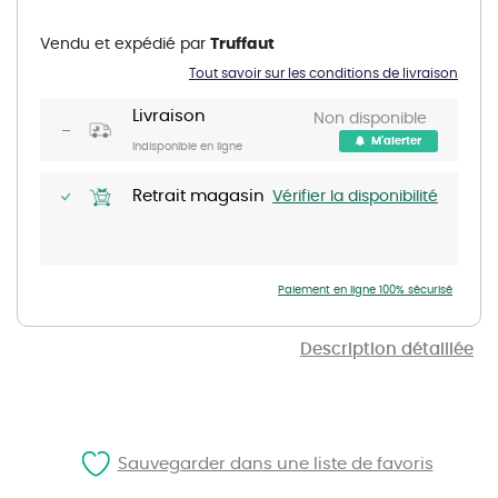
to
the
Vendu et expédié par
Truffaut
beginning
of
Tout savoir sur les conditions de livraison
the
images
gallery
Livraison
Non disponible
M'alerter
Indisponible en ligne
Retrait magasin
Vérifier la disponibilité
Paiement en ligne 100% sécurisé
Description détaillée
Sauvegarder dans une liste de favoris