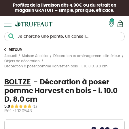
Profitez de la livraison dès 4,90€ ou du retrait en
magasin
GRATUIT
– simple, pratique, efficace.
Mon pan
RETOUR
Accueil
Maison & loisirs
Décoration et aménagement d'intérieur
Objets de décoration
Décoration à poser pomme Harvest en bois - l. 10.0 D. 8.0 cm
BOLTZE
Décoration à poser
pomme Harvest en bois - l. 10.0
D. 8.0 cm
5.0
(1)
Réf. : 1030543