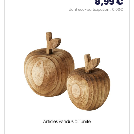
8,99 €
dont eco-participation : 0.00€
Skip
to
the
end
of
the
images
gallery
Skip