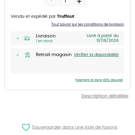
-
+
of
the
images
gallery
Vendu et expédié par
Truffaut
Tout savoir sur les conditions de livraison
Livraison
Livré à partir du
11/08/2026
1 en stock
Retrait magasin
Vérifier la disponibilité
Paiement en ligne 100% sécurisé
Description détaillée
Sauvegarder dans une liste de favoris