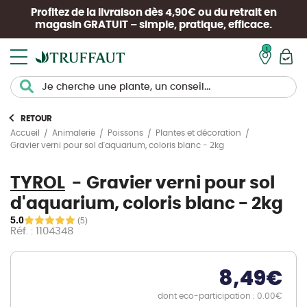
Profitez de la livraison dès 4,90€ ou du retrait en
magasin
GRATUIT
– simple, pratique, efficace.
Mon pan
RETOUR
Accueil
Animalerie
Poissons
Plantes et décoration
Gravier verni pour sol d'aquarium, coloris blanc - 2kg
TYROL
Gravier verni pour sol
d'aquarium, coloris blanc - 2kg
5.0
(5)
Réf. : 1104348
8,49
€
dont eco-participation : 0.00€