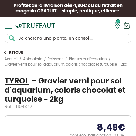
Profitez de la livraison dès 4,90€ ou du retrait en
magasin
GRATUIT
– simple, pratique, efficace.
Mon pan
RETOUR
Accueil
Animalerie
Poissons
Plantes et décoration
Gravier verni pour sol d'aquarium, coloris chocolat et turquoise - 2kg
TYROL
Gravier verni pour sol
d'aquarium, coloris chocolat et
turquoise - 2kg
Réf. : 1104347
8,49
€
dont eco-participation : 0.00€