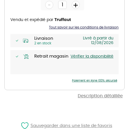
-
beginning
+
of
the
images
gallery
Vendu et expédié par
Truffaut
Tout savoir sur les conditions de livraison
Livraison
Livré à partir du
12/08/2026
2 en stock
Retrait magasin
Vérifier la disponibilité
Paiement en ligne 100% sécurisé
Description détaillée
Sauvegarder dans une liste de favoris