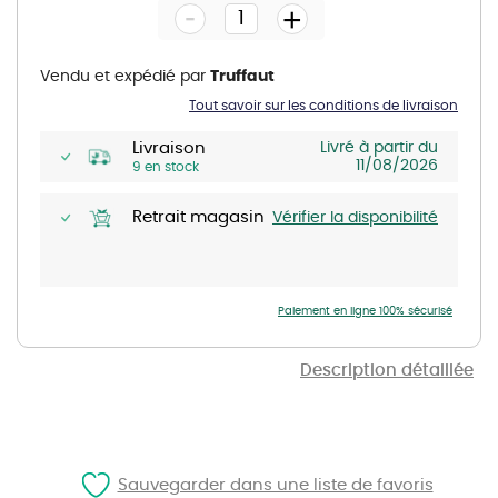
-
beginning
+
of
the
images
gallery
Vendu et expédié par
Truffaut
Tout savoir sur les conditions de livraison
Livraison
Livré à partir du
11/08/2026
9 en stock
Retrait magasin
Vérifier la disponibilité
Paiement en ligne 100% sécurisé
Description détaillée
Sauvegarder dans une liste de favoris