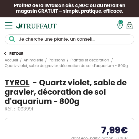
Profitez de la livraison dès 4,90€ ou du retrait en
magasin
GRATUIT
– simple, pratique, efficace.
Mon pan
RETOUR
Accueil
Animalerie
Poissons
Plantes et décoration
Quartz violet, sable de gravier, décoration de sol d'aquarium - 800g
TYROL
Quartz violet, sable de
gravier, décoration de sol
d'aquarium - 800g
Réf. : 1093991
7,99
€
dont eco-participation : 0.00€