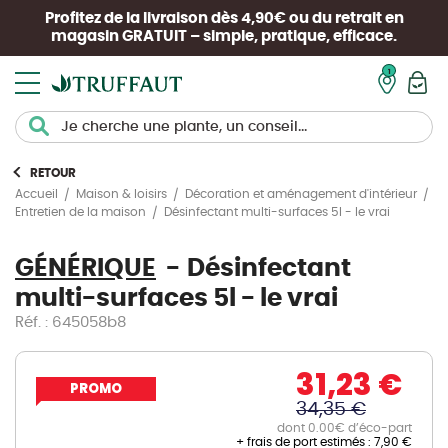
Profitez de la livraison dès 4,90€ ou du retrait en
magasin
GRATUIT
– simple, pratique, efficace.
Mon pan
RETOUR
Accueil
Maison & loisirs
Décoration et aménagement d'intérieur
Désinfectant multi-surfaces 5l - le vrai
Entretien de la maison
GÉNÉRIQUE
Désinfectant
multi-surfaces 5l - le vrai
Réf. : 645058b8
31,23 €
PROMO
34,35 €
dont 0.00€ d’éco-part
+ frais de port estimés :
7,90 €