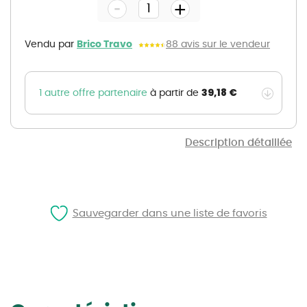
-
beginning
+
of
the
images
gallery
Vendu par
Brico Travo
88 avis sur le vendeur
39,18 €
1 autre offre partenaire
à partir de
Description détaillée
Sauvegarder dans une liste de favoris