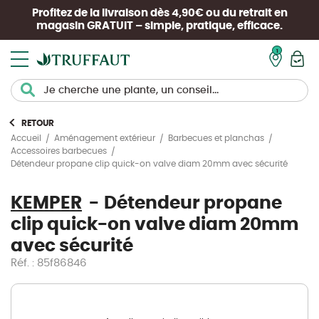
Profitez de la livraison dès 4,90€ ou du retrait en
magasin
GRATUIT
– simple, pratique, efficace.
Mon pan
RETOUR
Accueil
Aménagement extérieur
Barbecues et planchas
Accessoires barbecues
Détendeur propane clip quick-on valve diam 20mm avec sécurité
KEMPER
Détendeur propane
clip quick-on valve diam 20mm
avec sécurité
Réf. : 85f86846