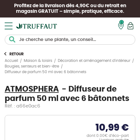
Profitez de la livraison dès 4,90€ ou du retrait en
magasin
GRATUIT
– simple, pratique, efficace.
Mon pan
RETOUR
Accueil
Maison & loisirs
Décoration et aménagement d'intérieur
Bougies, senteurs et bien-être
Diffuseur de parfum 50 ml avec 6 bâtonnets
ATMOSPHERA
Diffuseur de
parfum 50 ml avec 6 bâtonnets
Réf. : a66e0ac6
10,99 €
dont 0.00€ d’éco-part
Livraison gratuite