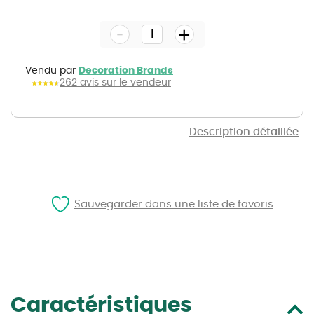
to
the
-
beginning
+
of
the
images
gallery
Vendu par
Decoration Brands
262 avis sur le vendeur
Description détaillée
Sauvegarder dans une liste de favoris
Caractéristiques