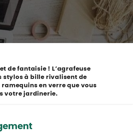
Nos marques de la nature
Découvrez nos marques
Mon potager
Nos marques de la nature
Ventes éphémères de plantes
t de fantaisie ! L’agrafeuse
stylos à bille rivalisent de
, ramequins en verre que vous
 votre jardinerie.
ngement