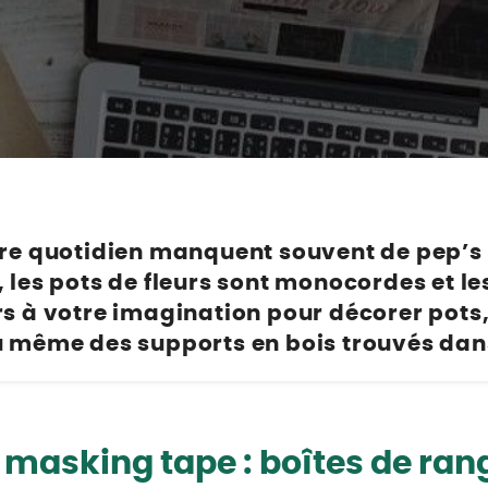
Poulaillers, clapiers et accessoires
s et petits mammifères
Librairie et papeterie
terre, ails, oignons, échalotes
Alimentation
Vêtements
 légumes et aromatiques
accessoires
Hygiène et soins
e légumes et aromatiques
ion
Apiculture
et agrumes
t soins
s
urs et petits mammifères
x
ières et accessoires
tre quotidien manquent souvent de pep’s e
ion
 les pots de fleurs sont monocordes et les 
t soins
rs à votre imagination pour décorer pots
ux
 même des supports en bois trouvés dans
u jardin
 masking tape : boîtes de ra