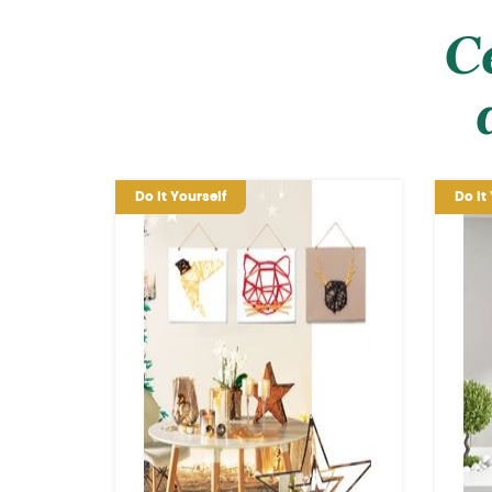
C
Do it Yourself
Do it