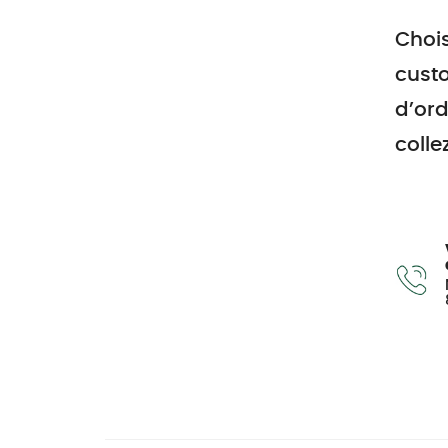
Chois
custo
d’ord
collez