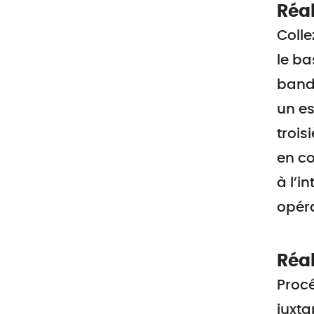
Réal
Coll
le ba
bande
un es
trois
en co
à l’i
opéra
Réal
Proc
juxta