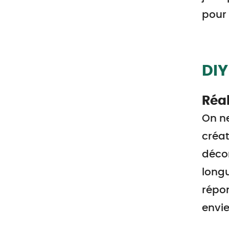
pour 
DIY
Réal
On ne
créat
décor
longu
répon
envie