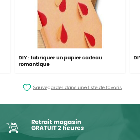
DIY : fabriquer un papier cadeau
DI
romantique
Sauvegarder dans une liste de favoris
Retrait magasin
GRATUIT 2 heures