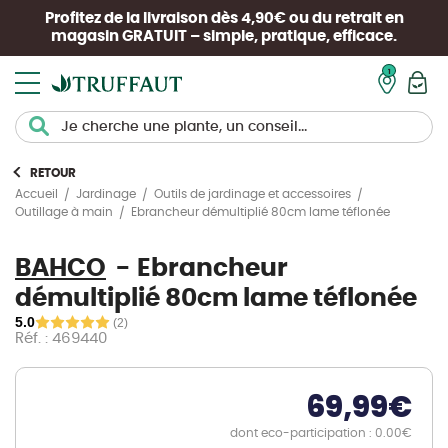
Profitez de la livraison dès 4,90€ ou du retrait en
magasin
GRATUIT
– simple, pratique, efficace.
Mon pan
RETOUR
Accueil
Jardinage
Outils de jardinage et accessoires
Ebrancheur démultiplié 80cm lame téflonée
Outillage à main
BAHCO
Ebrancheur
démultiplié 80cm lame téflonée
5.0
(2)
Réf. : 469440
69,99
€
dont eco-participation : 0.00€