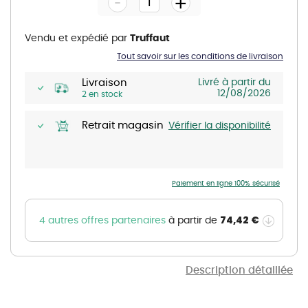
-
+
of
the
images
gallery
Vendu et expédié par
Truffaut
Tout savoir sur les conditions de livraison
Livraison
Livré à partir du
12/08/2026
2 en stock
Retrait magasin
Vérifier la disponibilité
Paiement en ligne 100% sécurisé
74,42 €
4 autres offres partenaires
à partir de
Description détaillée