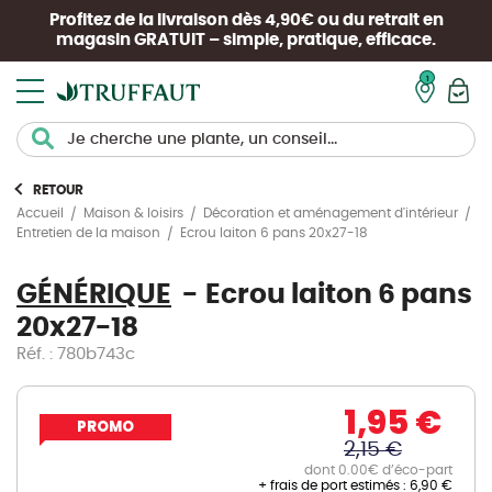
Profitez de la livraison dès 4,90€ ou du retrait en
magasin
GRATUIT
– simple, pratique, efficace.
Mon pan
RETOUR
Accueil
Maison & loisirs
Décoration et aménagement d'intérieur
Ecrou laiton 6 pans 20x27-18
Entretien de la maison
GÉNÉRIQUE
Ecrou laiton 6 pans
20x27-18
Réf. : 780b743c
1,95 €
PROMO
2,15 €
dont 0.00€ d’éco-part
+ frais de port estimés :
6,90 €