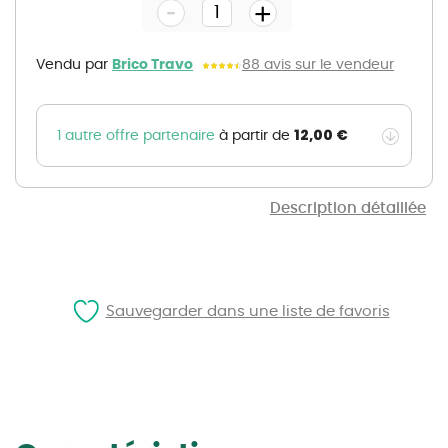
-
beginning
+
of
the
images
gallery
Vendu par
Brico Travo
88 avis sur le vendeur
12,00 €
1 autre offre partenaire
à partir de
Description détaillée
Sauvegarder dans une liste de favoris