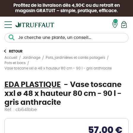
Profitez de la livraison dès 4,90€ ou du retrait en
magasin
GRATUIT
– simple, pratique, efficace.
Mon pan
RETOUR
Accueil
Jardinage
Pots, jardinières et carrés potagers
Pots et bacs
Vase toscane xxl ø 48 x hauteur 80 cm - 90 l - gris anthracite
EDA PLASTIQUE
Vase toscane
xxl ø 48 x hauteur 80 cm - 90 l -
gris anthracite
Réf. : cb641bbe
57,00 €