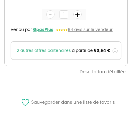
to
the
-
beginning
+
of
the
images
gallery
Vendu par
GpasPlus
84 avis sur le vendeur
53,54 €
2 autres offres partenaires
à partir de
Description détaillée
Sauvegarder dans une liste de favoris