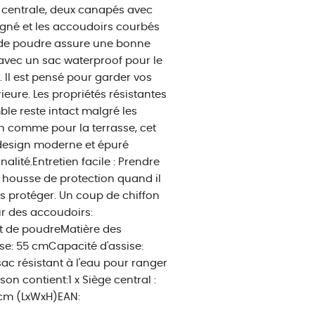
 centrale, deux canapés avec
igné et les accoudoirs courbés
u de poudre assure une bonne
é avec un sac waterproof pour le
 Il est pensé pour garder vos
eure. Les propriétés résistantes
ble reste intact malgré les
in comme pour la terrasse, cet
 design moderne et épuré
alité.Entretien facile : Prendre
e housse de protection quand il
es protéger. Un coup de chiffon
ur des accoudoirs:
it de poudreMatière des
ise: 55 cmCapacité d'assise:
ac résistant à l'eau pour ranger
on contient:1 x Siège central :
 cm (LxWxH)EAN: