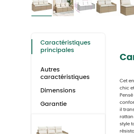
Skip
to
the
beginning
of
the
Caractéristiques
images
gallery
principales
Car
Autres
caractéristiques
Cet en
chic e
Dimensions
Pensé 
confor
Garantie
il tra
rattan
style 
résist