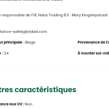
e responsable de l'UE
Haba Trading B.V.
Mary Kingsleystraat
iance-safety@vidaxl.com
r principale :
Beige
Provenance de l'a
 :
24
À monter soi-m
res caractéristiques
ance aux UV :
Non