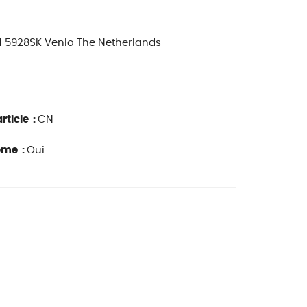
 1 5928SK Venlo The Netherlands
rticle :
CN
ême :
Oui