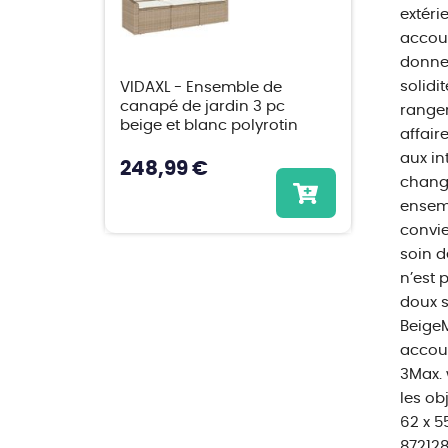
extéri
accoud
donnen
solidi
VIDAXL - Ensemble de
canapé de jardin 3 pc
rangem
beige et blanc polyrotin
affair
aux in
248,99 €
change
ensemb
convie
soin d
n’est 
doux s
BeigeM
accoud
3Max. 
les ob
62 x 5
872128