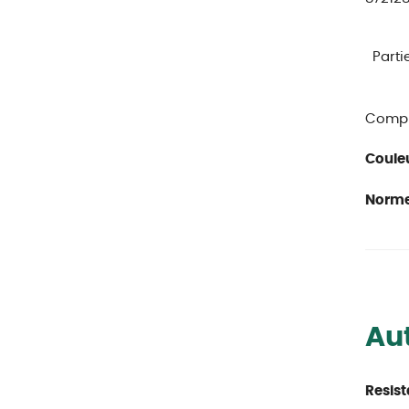
Parti
Compl
Couleu
Norme
Aut
Resist