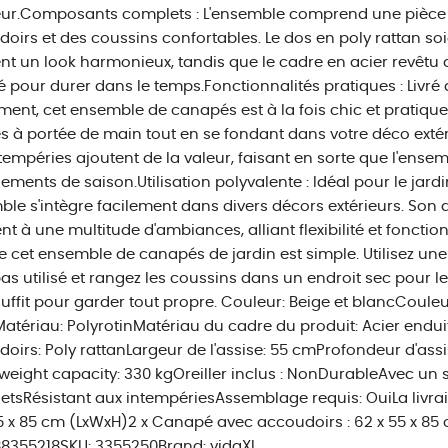
eur.Composants complets : L'ensemble comprend une pièce
oirs et des coussins confortables. Le dos en poly rattan so
t un look harmonieux, tandis que le cadre en acier revêt
té pour durer dans le temps.Fonctionnalités pratiques : Livr
ent, cet ensemble de canapés est à la fois chic et pratique.
es à portée de main tout en se fondant dans votre déco extéri
tempéries ajoutent de la valeur, faisant en sorte que l'ensem
ments de saison.Utilisation polyvalente : Idéal pour le jard
le s'intègre facilement dans divers décors extérieurs. Son
nt à une multitude d'ambiances, alliant flexibilité et fonctionn
e cet ensemble de canapés de jardin est simple. Utilisez un
pas utilisé et rangez les coussins dans un endroit sec pour l
uffit pour garder tout propre. Couleur: Beige et blancCoule
atériau: PolyrotinMatériau du cadre du produit: Acier endu
oirs: Poly rattanLargeur de l'assise: 55 cmProfondeur d'ass
weight capacity: 330 kgOreiller inclus : NonDurableAvec un s
jetsRésistant aux intempériesAssemblage requis: OuiLa livrais
5 x 85 cm (LxWxH)2 x Canapé avec accoudoirs : 62 x 55 x 85
8355218SKU: 3355250Brand: vidaXL