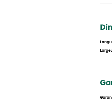
Di
Longu
Large
Ga
Garant