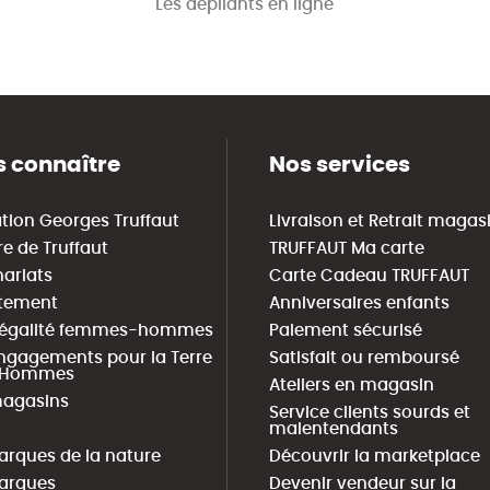
Les dépliants en ligne
 connaître
Nos services
tion Georges Truffaut
Livraison et Retrait magas
re de Truffaut
TRUFFAUT Ma carte
nariats
Carte Cadeau TRUFFAUT
tement
Anniversaires enfants
 égalité femmes-hommes
Paiement sécurisé
ngagements pour la Terre
Satisfait ou remboursé
s Hommes
Ateliers en magasin
agasins
Service clients sourds et
malentendants
arques de la nature
Découvrir la marketplace
arques
Devenir vendeur sur la