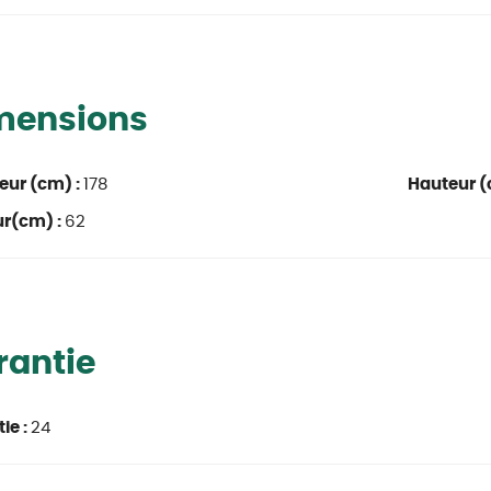
mensions
eur (cm) :
178
Hauteur (
ur(cm) :
62
rantie
ie :
24