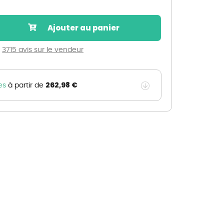
Nos marques de la nature
Découvrez nos marques
Ajouter au panier
Mon potager
Nos marques de la nature
3715 avis sur le vendeur
Ventes éphémères de plantes
262,98 €
es
à partir de