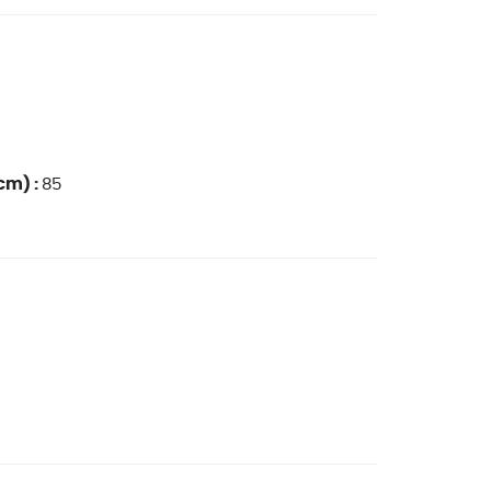
cm) :
85