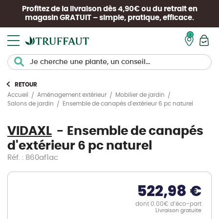
Profitez de la livraison dès 4,90€ ou du retrait en
magasin
GRATUIT
– simple, pratique, efficace.
Mon pan
RETOUR
Accueil
Aménagement extérieur
Mobilier de jardin
Ensemble de canapés d'extérieur 6 pc naturel
Salons de jardin
VIDAXL
Ensemble de canapés
d'extérieur 6 pc naturel
Réf. : 860af1ac
522,98 €
dont 0.00€ d’éco-part
Livraison gratuite