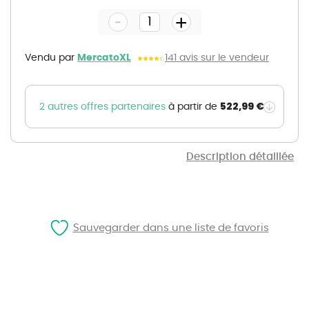
the
-
beginning
+
of
the
images
gallery
Vendu par
MercatoXL
141 avis sur le vendeur
522,99 €
2 autres offres partenaires
à partir de
Description détaillée
Sauvegarder dans une liste de favoris