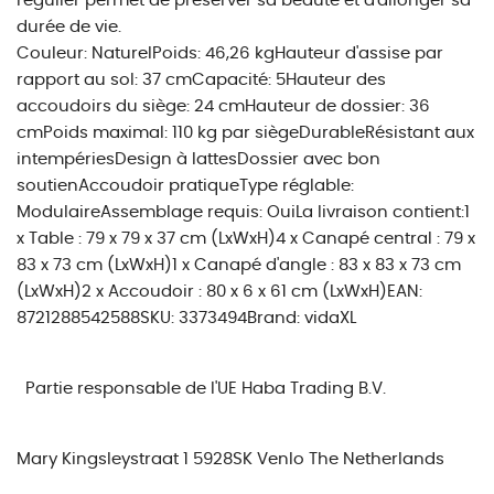
régulier permet de préserver sa beauté et d'allonger sa
durée de vie.
Couleur: NaturelPoids: 46,26 kgHauteur d'assise par
rapport au sol: 37 cmCapacité: 5Hauteur des
accoudoirs du siège: 24 cmHauteur de dossier: 36
cmPoids maximal: 110 kg par siègeDurableRésistant aux
intempériesDesign à lattesDossier avec bon
soutienAccoudoir pratiqueType réglable:
ModulaireAssemblage requis: OuiLa livraison contient:1
x Table : 79 x 79 x 37 cm (LxWxH)4 x Canapé central : 79 x
83 x 73 cm (LxWxH)1 x Canapé d'angle : 83 x 83 x 73 cm
(LxWxH)2 x Accoudoir : 80 x 6 x 61 cm (LxWxH)EAN:
8721288542588SKU: 3373494Brand: vidaXL
Partie responsable de l'UE
Haba Trading B.V.
Mary Kingsleystraat 1 5928SK Venlo The Netherlands