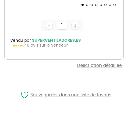
Skip
to
the
-
beginning
+
of
the
images
gallery
Vendu par
SUPERVENTILADORES.ES
48 avis sur le vendeur
Description détaillée
Sauvegarder dans une liste de favoris