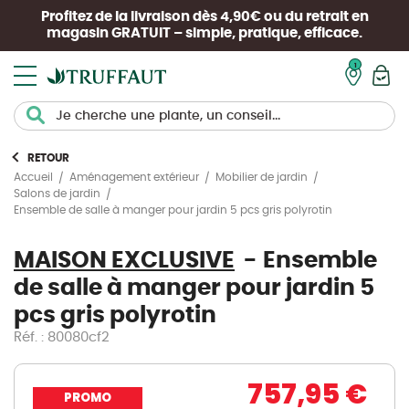
Profitez de la livraison dès 4,90€ ou du retrait en
magasin
GRATUIT
– simple, pratique, efficace.
Mon pan
RETOUR
Accueil
Aménagement extérieur
Mobilier de jardin
Salons de jardin
Ensemble de salle à manger pour jardin 5 pcs gris polyrotin
MAISON EXCLUSIVE
Ensemble
de salle à manger pour jardin 5
pcs gris polyrotin
Réf. : 80080cf2
757,95 €
PROMO