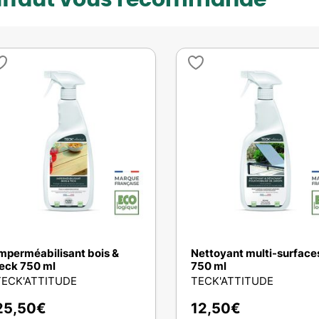
uffaut vous recommande
mperméabilisant bois &
Nettoyant multi-surface
eck 750 ml
750 ml
TECK'ATTITUDE
TECK'ATTITUDE
25,50
€
12,50
€