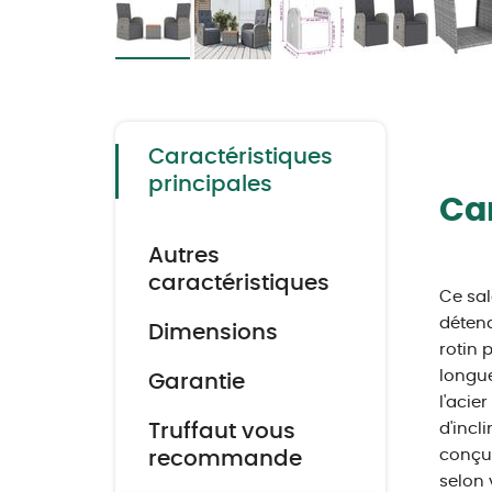
Skip
to
the
beginning
of
the
Caractéristiques
images
gallery
principales
Car
Autres
caractéristiques
Ce sal
détend
Dimensions
rotin 
longue
Garantie
l'acie
Truffaut vous
d'incl
conçue
recommande
selon 