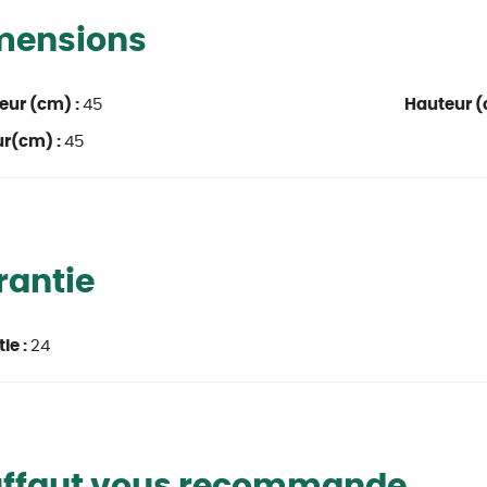
mensions
eur (cm) :
45
Hauteur (
ur(cm) :
45
rantie
ie :
24