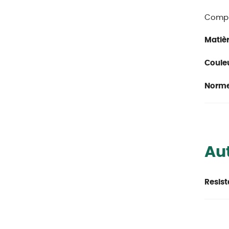
Compl
Matièr
Couleu
Norme
Aut
Resist