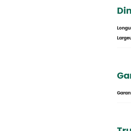
Di
Longu
Large
Ga
Garant