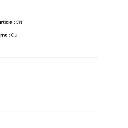
rticle :
CN
ême :
Oui