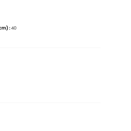
cm) :
40