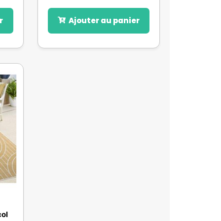
r
Ajouter au panier
col