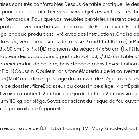
aises sont très confortables.Dessus de table pratique : le de
t pour placer ou afficher vos divers objets essentiels. Il est
er.Remarque :Pour que vos meubles d'extérieur restent b
 protéger avec une housse imperméable.Bon à savoir :Pour 
e, chaque produit est livré avec des instructions.Chaise de j
 tressée, verreDimensions de l'assise : 57 x 69 x 106 cm (l x
33 x 90 cm (l x P x H)Dimensions du siège : 47 x 50 cm (l x P)Ha
auteur des accoudoirs à partir du sol : 63,5/61,5 cmTable :Co
e, acier enduit de poudre, bois d'acacia massif avec finition 
x P x H)Coussin :Couleur : gris foncéMatériau de la couverture
ter)Matériau de remplissage du coussin de siège : mousse
n de dossier : fibreÉpaisseur du coussin de siège : 4 cmÉpai
livraison contient :2 x chaise de jardin1 x table2 x coussin d
m 110 kg par siège. Soyez conscient du risque de feu ouvert 
r à proximité de l'appareil.
e responsable de l'UE
Haba Trading B.V.
Mary Kingsleystraat