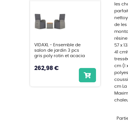
les ch
parfai
nettoy
de les
montag
résine
VIDAXL - Ensemble de
57 x 1
salon de jardin 3 pcs
41 cmH
gris poly rotin et acacia
tressé
cm (l 
262,98 €
polyes
coussi
cm La 
Maximu
chaleu
Parti