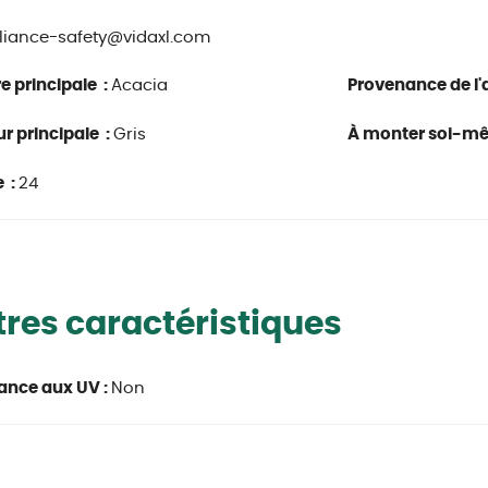
iance-safety@vidaxl.com
e principale :
Acacia
Provenance de l'a
r principale :
Gris
À monter soi-m
 :
24
res caractéristiques
ance aux UV :
Non