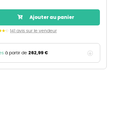
Nos marques de la nature
Découvrez nos marques
Ajouter au panier
Mon potager
Nos marques de la nature
141 avis sur le vendeur
Ventes éphémères de plantes
262,99 €
es
à partir de