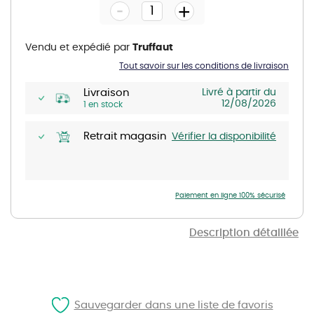
-
beginning
+
of
the
images
gallery
Vendu et expédié par
Truffaut
Tout savoir sur les conditions de livraison
Livraison
Livré à partir du
12/08/2026
1 en stock
Retrait magasin
Vérifier la disponibilité
Paiement en ligne 100% sécurisé
Description détaillée
Sauvegarder dans une liste de favoris