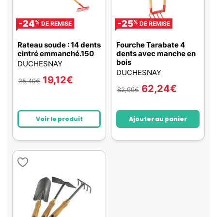
-24
-25
%
%
DE REMISE
DE REMISE
Rateau soude : 14 dents
Fourche Tarabate 4
cintré emmanché.150
dents avec manche en
bois
DUCHESNAY
DUCHESNAY
19,12
€
25,49
€
62,24
€
82,99
€
Voir le produit
Ajouter au panier