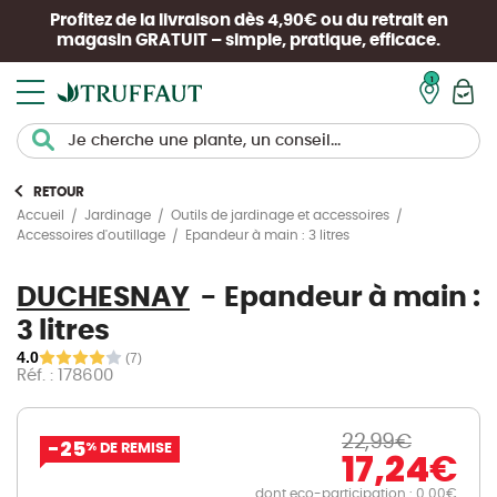
Profitez de la livraison dès 4,90€ ou du retrait en
magasin
GRATUIT
– simple, pratique, efficace.
Mon pan
RETOUR
Accueil
Jardinage
Outils de jardinage et accessoires
Epandeur à main : 3 litres
Accessoires d'outillage
DUCHESNAY
Epandeur à main :
3 litres
4.0
(7)
Réf. : 178600
22,99
€
-25
%
DE REMISE
17,24
€
dont eco-participation : 0.00€