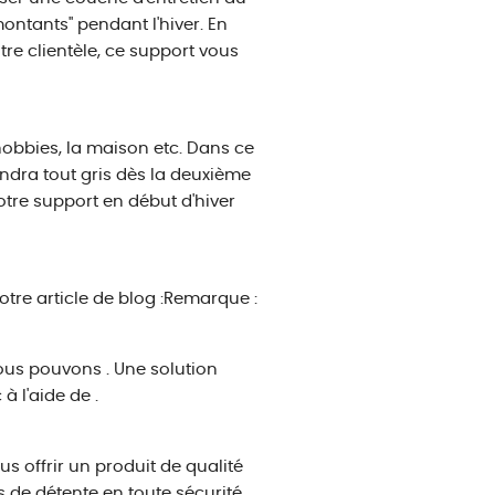
montants" pendant l'hiver. En
re clientèle, ce support vous
 hobbies, la maison etc. Dans ce
endra tout gris dès la deuxième
tre support en début d'hiver
tre article de blog :
Remarque :
ous pouvons . Une solution
 l'aide de .
s offrir un produit de qualité
 de détente en toute sécurité.