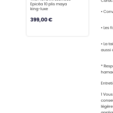
Caract
Epicéa 10 plis maya
king-luxe
• Conv
399,00 €
• Les 
• La t
aussi 
* Resp
hamac
Entret
1 Vous
consei
légèrem
appliq