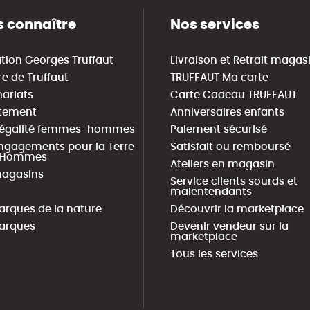
 connaître
Nos services
tion Georges Truffaut
Livraison et Retrait magas
re de Truffaut
TRUFFAUT Ma carte
nariats
Carte Cadeau TRUFFAUT
tement
Anniversaires enfants
 égalité femmes-hommes
Paiement sécurisé
ngagements pour la Terre
Satisfait ou remboursé
s Hommes
Ateliers en magasin
agasins
Service clients sourds et
malentendants
arques de la nature
Découvrir la marketplace
arques
Devenir vendeur sur la
marketplace
Tous les services