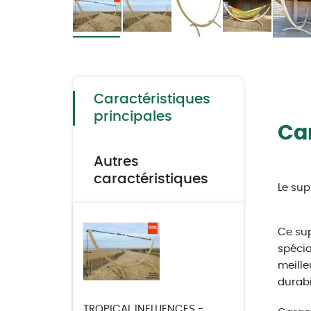
Skip
to
the
beginning
of
the
Caractéristiques
images
gallery
principales
Car
Autres
caractéristiques
Le su
Ce sup
spécia
meille
durabi
TROPICAL INFLUENCES -