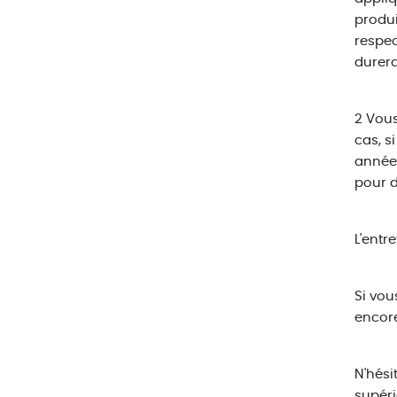
produi
respec
durera
2 Vous
cas, s
année 
pour d
L'entr
Si vou
encore
N'hési
supéri