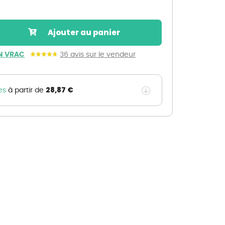
Nos marques de la nature
Découvrez nos marques
Ajouter au panier
Mon potager
Nos marques de la nature
N VRAC
36 avis sur le vendeur
Ventes éphémères de plantes
28,87 €
es
à partir de