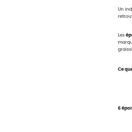
Un ind
retrou
Les
ép
marque
graisse
Ce que 
6 épo