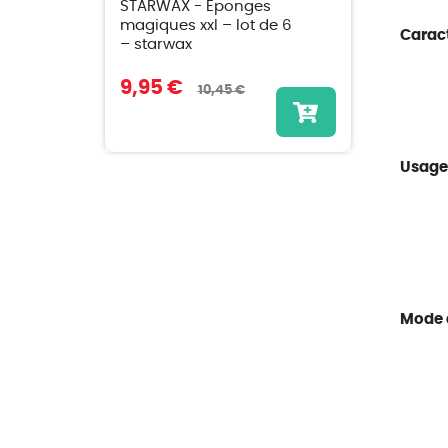
STARWAX - Éponges
magiques xxl – lot de 6
Caract
– starwax
9,95 €
10,45 €
Usage
Mode d