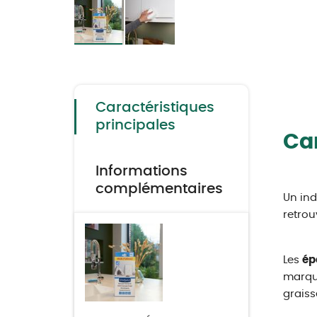
Skip
to
the
beginning
of
the
Caractéristiques
images
gallery
principales
Car
Informations
complémentaires
Un ind
retrou
Les
ép
marque
graisse