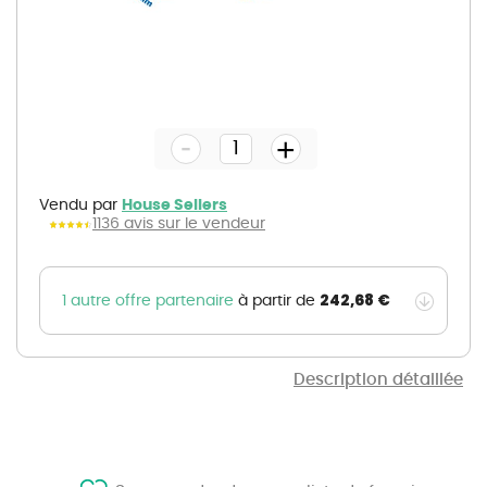
Skip
to
the
-
beginning
+
of
the
images
gallery
Vendu par
House Sellers
1136 avis sur le vendeur
242,68 €
1 autre offre partenaire
à partir de
Description détaillée