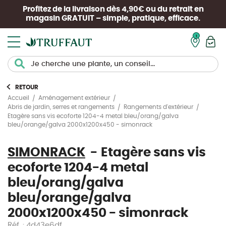
Profitez de la livraison dès 4,90€ ou du retrait en
magasin
GRATUIT
– simple, pratique, efficace.
Mon pan
RETOUR
Accueil
Aménagement extérieur
Abris de jardin, serres et rangements
Rangements d'extérieur
Etagère sans vis ecoforte 1204-4 metal bleu/orang/galva
bleu/orange/galva 2000x1200x450 - simonrack
SIMONRACK
Etagère sans vis
ecoforte 1204-4 metal
bleu/orang/galva
bleu/orange/galva
2000x1200x450 - simonrack
Réf. : 4d43e6df