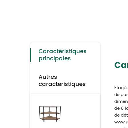
Skip
to
the
beginning
of
the
Caractéristiques
images
gallery
principales
Car
Autres
caractéristiques
Etagèr
dispos
dimens
de 6 l
de dét
www.s