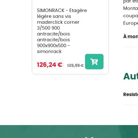
par ét
Montag
SIMONRACK - Etagère
coupan
légère sans vis
maderclick corner
Europ
3/500 900
antracite/bois
À mon
antracite/bois
900x900x500 -
simonrack
126,24 €
139,99 €
Aut
Resist