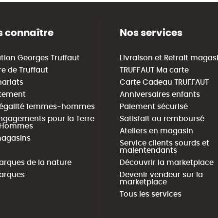
 connaître
Nos services
tion Georges Truffaut
Livraison et Retrait magas
re de Truffaut
TRUFFAUT Ma carte
nariats
Carte Cadeau TRUFFAUT
tement
Anniversaires enfants
 égalité femmes-hommes
Paiement sécurisé
ngagements pour la Terre
Satisfait ou remboursé
s Hommes
Ateliers en magasin
agasins
Service clients sourds et
malentendants
arques de la nature
Découvrir la marketplace
arques
Devenir vendeur sur la
marketplace
Tous les services