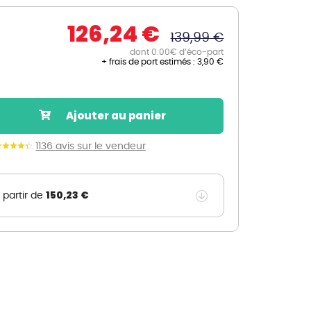
Nos marques de la nature
126,24 €
Découvrez nos marques
139,99 €
Mon potager
dont 0.00€ d’éco-part
+ frais de port estimés :
3,90 €
Nos marques de la nature
Ventes éphémères de plantes
Ajouter au panier
1136 avis sur le vendeur
150,23 €
 partir de