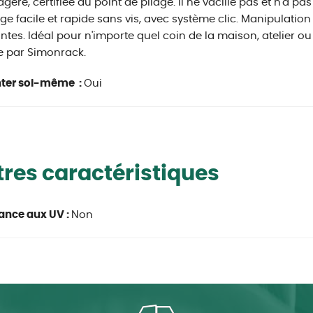
agère, certifiée au point de pliage. Il ne vacille pas et n'a p
e facile et rapide sans vis, avec système clic. Manipulation
tes. Idéal pour n'importe quel coin de la maison, atelier ou
e par Simonrack.
ter soi-même :
Oui
res caractéristiques
ance aux UV :
Non