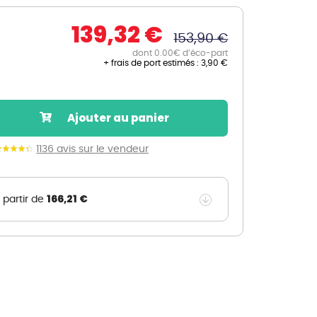
Nos marques de la nature
139,32 €
Découvrez nos marques
153,90 €
Mon potager
dont 0.00€ d’éco-part
+ frais de port estimés :
3,90 €
Nos marques de la nature
Ventes éphémères de plantes
Ajouter au panier
1136 avis sur le vendeur
166,21 €
 partir de