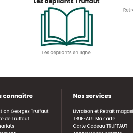
Les dépliants Truffaut
Retr
Les dépliants en ligne
 connaître
Nos services
tion Georges Truffaut
Livraison et Retrait magas
re de Truffaut
TRUFFAUT Ma carte
nariats
Carte Cadeau TRUFFAUT