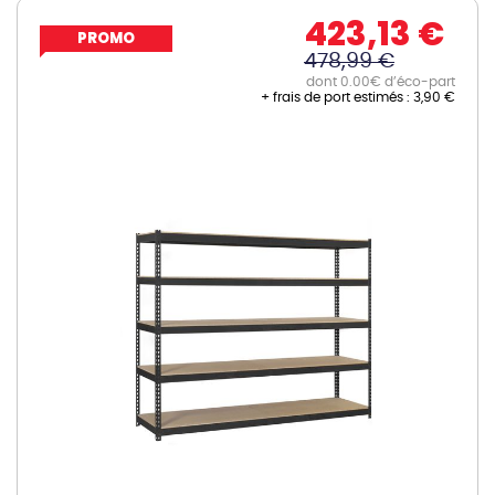
423,13 €
PROMO
478,99 €
dont 0.00€ d’éco-part
+ frais de port estimés :
3,90 €
Skip
to
the
end
of
the
images
gallery