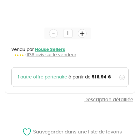
Skip
to
the
-
beginning
+
of
the
images
gallery
Vendu par
House Sellers
1136 avis sur le vendeur
516,94 €
1 autre offre partenaire
à partir de
Description détaillée
Sauvegarder dans une liste de favoris