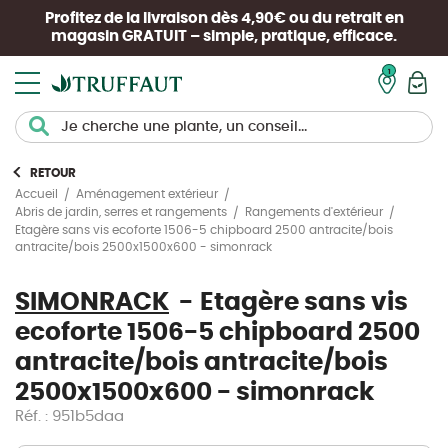
Profitez de la livraison dès 4,90€ ou du retrait en
magasin
GRATUIT
– simple, pratique, efficace.
Mon pan
RETOUR
Accueil
Aménagement extérieur
Abris de jardin, serres et rangements
Rangements d'extérieur
Etagère sans vis ecoforte 1506-5 chipboard 2500 antracite/bois
antracite/bois 2500x1500x600 - simonrack
SIMONRACK
Etagère sans vis
ecoforte 1506-5 chipboard 2500
antracite/bois antracite/bois
2500x1500x600 - simonrack
Réf. : 951b5daa