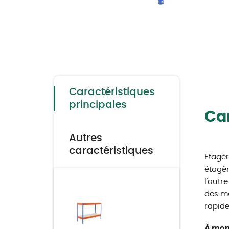
Skip
to
the
beginning
of
the
Caractéristiques
images
gallery
principales
Car
Autres
caractéristiques
Etagèr
étagèr
l'autr
des me
rapide
À mon