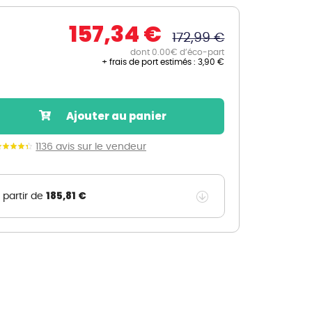
Nos marques de la nature
157,34 €
Découvrez nos marques
172,99 €
Mon potager
dont 0.00€ d’éco-part
+ frais de port estimés :
3,90 €
Nos marques de la nature
Ventes éphémères de plantes
Ajouter au panier
1136 avis sur le vendeur
185,81 €
 partir de