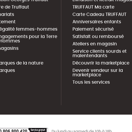
re de Truffaut
TRUFFAUT Ma carte
nariats
Carte Cadeau TRUFFAUT
tement
Anniversaires enfants
 égalité femmes-hommes
Paiement sécurisé
ngagements pour la Terre
Satisfait ou remboursé
s Hommes
Ateliers en magasin
agasins
Service clients sourds et
malentendants
arques de la nature
Découvrir la marketplace
arques
Devenir vendeur sur la
marketplace
Tous les services
Du lundi au samedi de 10h à 18h.