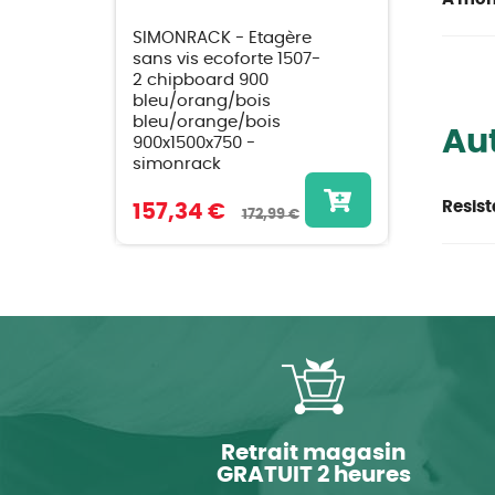
SIMONRACK - Etagère
sans vis ecoforte 1507-
2 chipboard 900
bleu/orang/bois
bleu/orange/bois
Aut
900x1500x750 -
simonrack
Resist
157,34 €
172,99 €
Retrait magasin
GRATUIT 2 heures