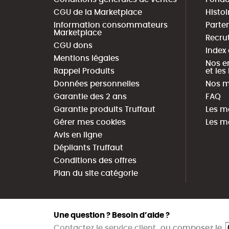
CGU de la Marketplace
Histoi
Information consommateurs
Parte
Marketplace
Recru
CGU dons
Index
Mentions légales
Nos e
Rappel Produits
et le
Données personnelles
Nos m
Garantie des 2 ans
FAQ
Garantie produits Truffaut
Les m
Gérer mes cookies
Les m
Avis en ligne
Dépliants Truffaut
Conditions des offres
Plan du site catégorie
Une question ? Besoin d’aide ?
Contactez le service client
ou composez le