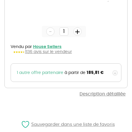
Skip
to
the
-
beginning
+
of
the
images
gallery
Vendu par
House Sellers
1136 avis sur le vendeur
185,81 €
1 autre offre partenaire
à partir de
Description détaillée
Sauvegarder dans une liste de favoris