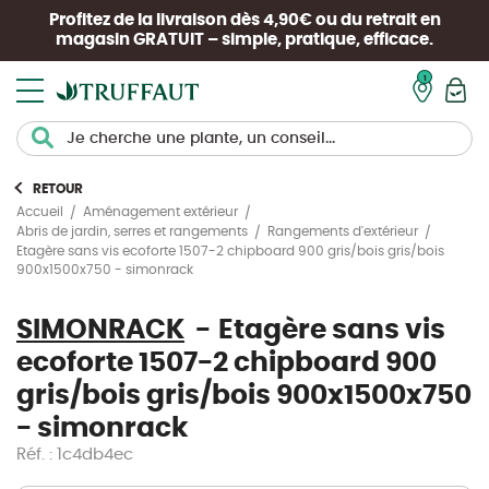
Profitez de la livraison dès 4,90€ ou du retrait en
magasin
GRATUIT
– simple, pratique, efficace.
Mon pan
RETOUR
Accueil
Aménagement extérieur
Abris de jardin, serres et rangements
Rangements d'extérieur
Etagère sans vis ecoforte 1507-2 chipboard 900 gris/bois gris/bois
900x1500x750 - simonrack
SIMONRACK
Etagère sans vis
ecoforte 1507-2 chipboard 900
gris/bois gris/bois 900x1500x750
- simonrack
Réf. : 1c4db4ec