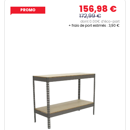
156,98 €
PROMO
172,99 €
dont 0.00€ d’éco-part
+ frais de port estimés :
3,90 €
Skip
to
the
end
of
the
images
gallery