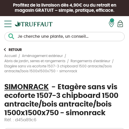
Profitez de la livraison dès 4,90€ ou du retrait en
magasin
GRATUIT
– simple, pratique, efficace.
Mon pan
RETOUR
Accueil
Aménagement extérieur
Abris de jardin, serres et rangements
Rangements d'extérieur
Etagère sans vis ecoforte 1507-3 chipboard 1500 antracite/bois
antracite/bois 1500x1500x750 - simonrack
SIMONRACK
Etagère sans vis
ecoforte 1507-3 chipboard 1500
antracite/bois antracite/bois
1500x1500x750 - simonrack
Réf. : d45a89c6