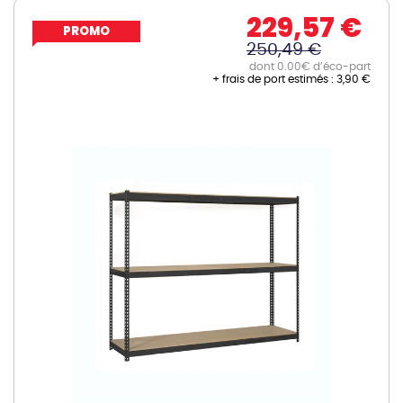
229,57 €
PROMO
250,49 €
dont 0.00€ d’éco-part
+ frais de port estimés :
3,90 €
Skip
to
the
end
of
the
images
gallery