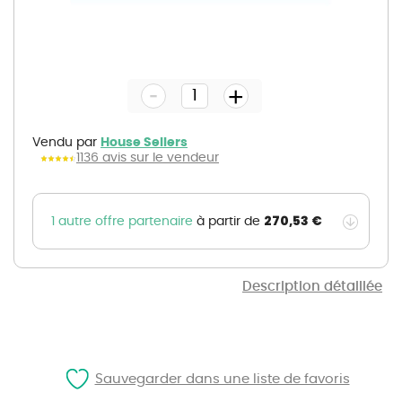
Skip
to
the
-
beginning
+
of
the
images
gallery
Vendu par
House Sellers
1136 avis sur le vendeur
270,53 €
1 autre offre partenaire
à partir de
Description détaillée
Sauvegarder dans une liste de favoris