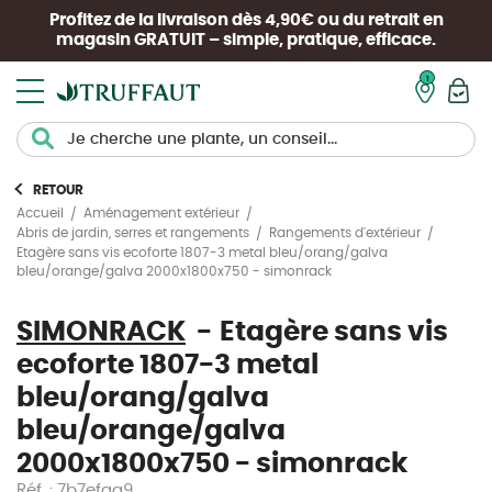
Profitez de la livraison dès 4,90€ ou du retrait en
magasin
GRATUIT
– simple, pratique, efficace.
Mon pan
RETOUR
Accueil
Aménagement extérieur
Abris de jardin, serres et rangements
Rangements d'extérieur
Etagère sans vis ecoforte 1807-3 metal bleu/orang/galva
bleu/orange/galva 2000x1800x750 - simonrack
SIMONRACK
Etagère sans vis
ecoforte 1807-3 metal
bleu/orang/galva
bleu/orange/galva
2000x1800x750 - simonrack
Réf. : 7b7efaa9