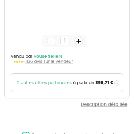
Skip
to
the
-
beginning
+
of
the
images
gallery
Vendu par
House Sellers
1136 avis sur le vendeur
358,71 €
2 autres offres partenaires
à partir de
Description détaillée