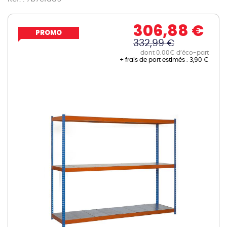
306,88 €
PROMO
332,99 €
dont 0.00€ d’éco-part
+ frais de port estimés :
3,90 €
Skip
to
the
end
of
the
images
gallery