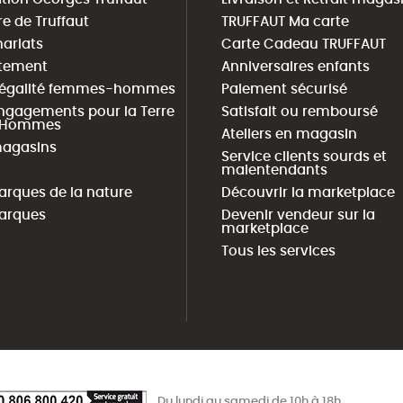
re de Truffaut
TRUFFAUT Ma carte
nariats
Carte Cadeau TRUFFAUT
tement
Anniversaires enfants
 égalité femmes-hommes
Paiement sécurisé
ngagements pour la Terre
Satisfait ou remboursé
s Hommes
Ateliers en magasin
agasins
Service clients sourds et
malentendants
arques de la nature
Découvrir la marketplace
arques
Devenir vendeur sur la
marketplace
Tous les services
Du lundi au samedi de 10h à 18h.