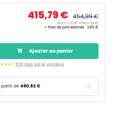
Nos marques de la nature
415,79 €
Découvrez nos marques
454,99 €
Mon potager
dont 0.00€ d’éco-part
+ frais de port estimés :
3,90 €
Nos marques de la nature
Ventes éphémères de plantes
Ajouter au panier
1136 avis sur le vendeur
490,82 €
 partir de