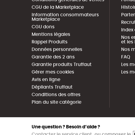
CGU de la Marketplace
Histoi
Information consommateurs
Parte
Marketplace
Recru
CGU dons
Index
Mentions légales
Nos e
Rappel Produits
et le
Données personnelles
Nos m
Garantie des 2 ans
FAQ
Garantie produits Truffaut
Les m
Gérer mes cookies
Les m
Avis en ligne
Dépliants Truffaut
Conditions des offres
Plan du site catégorie
Une question ? Besoin d’aide ?
Contactez le service client
ou composez le