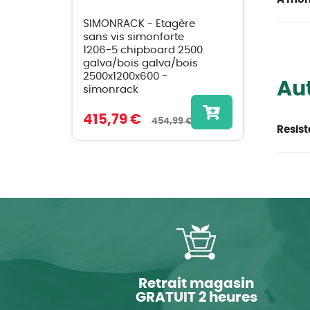
SIMONRACK - Etagère
sans vis simonforte
1206-5 chipboard 2500
galva/bois galva/bois
2500x1200x600 -
Aut
simonrack
415,79 €
454,99 €
Resist
Retrait magasin
GRATUIT 2 heures