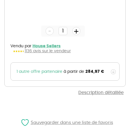
Skip
to
the
-
beginning
+
of
the
images
gallery
Vendu par
House Sellers
1136 avis sur le vendeur
284,97 €
1 autre offre partenaire
à partir de
Description détaillée
Sauvegarder dans une liste de favoris