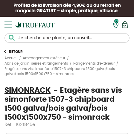
Profitez de la livraison dès 4,90€ ou du retrait en
magasin
GRATUIT
– simple, pratique, efficace.
Mon pan
RETOUR
Accueil
Aménagement extérieur
Abris de jardin, serres et rangements
Rangements d'extérieur
Etagère sans vis simonforte 1507-3 chipboard 1500 galva/bois
galva/bois 1500x1500x750 - simonrack
SIMONRACK
Etagère sans vis
simonforte 1507-3 chipboard
1500 galva/bois galva/bois
1500x1500x750 - simonrack
Réf. : 162f845e