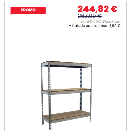
244,82 €
PROMO
263,99 €
dont 0.00€ d’éco-part
+ frais de port estimés :
3,90 €
Skip
to
the
end
of
the
images
gallery