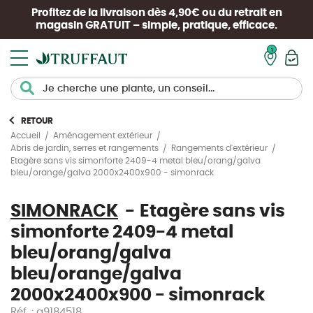
Profitez de la livraison dès 4,90€ ou du retrait en
magasin
GRATUIT
– simple, pratique, efficace.
Mon pan
RETOUR
Accueil
Aménagement extérieur
Abris de jardin, serres et rangements
Rangements d'extérieur
Etagère sans vis simonforte 2409-4 metal bleu/orang/galva
bleu/orange/galva 2000x2400x900 - simonrack
SIMONRACK
Etagère sans vis
simonforte 2409-4 metal
bleu/orang/galva
bleu/orange/galva
2000x2400x900 - simonrack
Réf. : a9184518