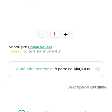
Skip
to
the
-
beginning
+
of
the
images
gallery
Vendu par
House Sellers
1136 avis sur le vendeur
683,20 €
1 autre offre partenaire
à partir de
Description détaillée