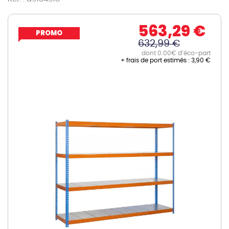
563,29 €
PROMO
632,99 €
dont 0.00€ d’éco-part
+ frais de port estimés :
3,90 €
Skip
to
the
end
of
the
images
gallery