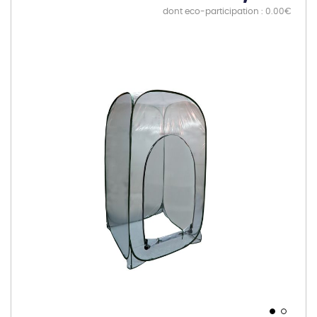
dont eco-participation : 0.00€
Skip
to
the
end
of
the
images
gallery