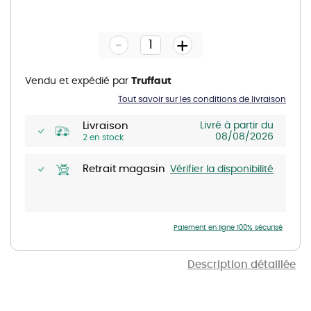
Skip
to
the
-
beginning
+
of
the
images
gallery
Vendu et expédié par
Truffaut
Tout savoir sur les conditions de livraison
Livraison
Livré à partir du
08/08/2026
2 en stock
Retrait magasin
Vérifier la disponibilité
Paiement en ligne 100% sécurisé
Description détaillée