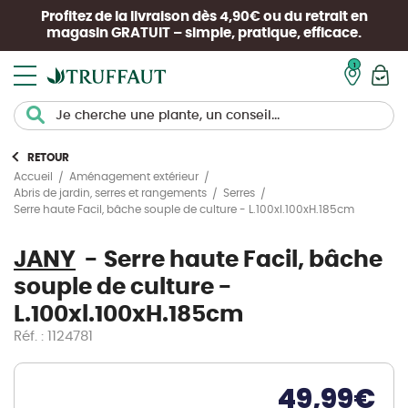
Profitez de la livraison dès 4,90€ ou du retrait en
magasin
GRATUIT
– simple, pratique, efficace.
Mon pan
RETOUR
Accueil
Aménagement extérieur
Abris de jardin, serres et rangements
Serres
Serre haute Facil, bâche souple de culture - L.100xl.100xH.185cm
JANY
Serre haute Facil, bâche
souple de culture -
L.100xl.100xH.185cm
Réf. : 1124781
49,99
€