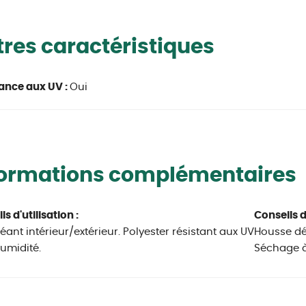
res caractéristiques
ance aux UV :
Oui
formations complémentaires
s d'utilisation :
Conseils d
éant intérieur/extérieur. Polyester résistant aux UV
Housse dé
humidité.
Séchage à l