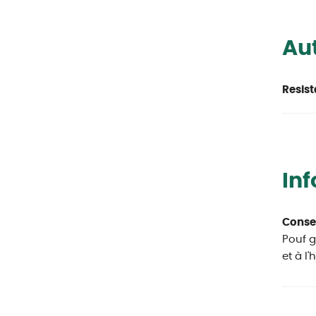
Aut
Resist
In
Conseil
Pouf g
et à l'