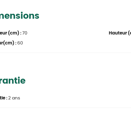
mensions
eur (cm) :
70
Hauteur (
ur(cm) :
60
rantie
ie :
2 ans