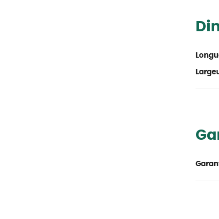
Di
Longu
Large
Ga
Garant