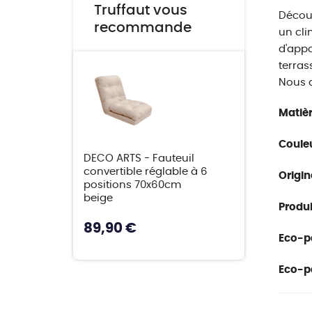
Truffaut vous
Découv
recommande
un cli
d'appo
terras
Nous 
Matièr
Couleu
DECO ARTS - Fauteuil
convertible réglable à 6
Origin
positions 70x60cm
beige
Produit
89,90 €
Eco-pa
Eco-pa