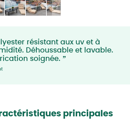
yester résistant aux uv et à
umidité. Déhoussable et lavable.
”
rication soignée.
nt
actéristiques principales