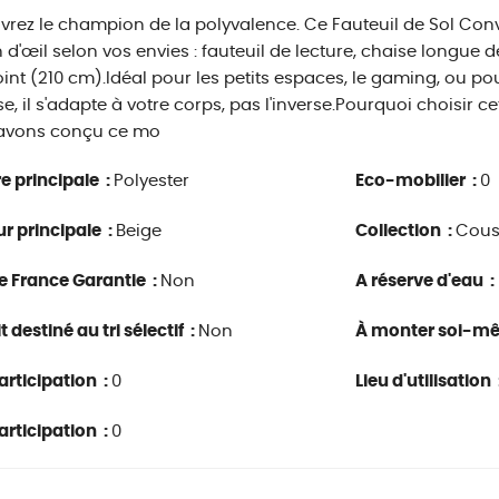
rez le champion de la polyvalence. Ce Fauteuil de Sol Conve
n d'œil selon vos envies : fauteuil de lecture, chaise longue de
int (210 cm).Idéal pour les petits espaces, le gaming, ou pour
se, il s'adapte à votre corps, pas l'inverse.Pourquoi choisir 
avons conçu ce mo
e principale :
Polyester
Eco-mobilier :
0
r principale :
Beige
Collection :
Cous
e France Garantie :
Non
A réserve d'eau :
 destiné au tri sélectif :
Non
À monter soi-m
rticipation :
0
Lieu d'utilisation 
rticipation :
0