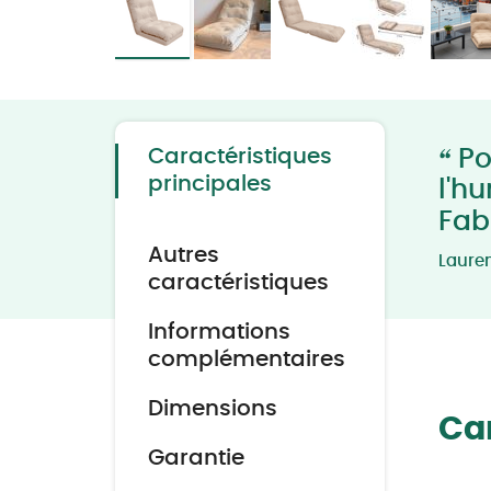
Skip
to
the
beginning
of
the
“
Caractéristiques
Pol
images
gallery
principales
l'h
Fab
Autres
Laure
caractéristiques
Informations
complémentaires
Dimensions
Car
Garantie